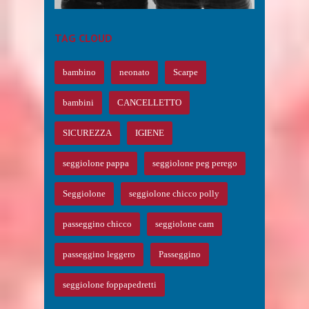
TAG CLOUD
bambino
neonato
Scarpe
bambini
CANCELLETTO
SICUREZZA
IGIENE
seggiolone pappa
seggiolone peg perego
Seggiolone
seggiolone chicco polly
passeggino chicco
seggiolone cam
passeggino leggero
Passeggino
seggiolone foppapedretti