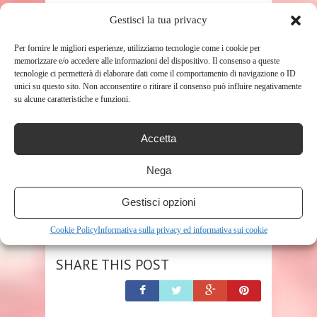
Prezzo:
29,99 €
Gestisci la tua privacy
(alla data del Oct 02, 2020 15:15:13 UTC –
Dettagli
)
Per fornire le migliori esperienze, utilizziamo tecnologie come i cookie per
memorizzare e/o accedere alle informazioni del dispositivo. Il consenso a queste
tecnologie ci permetterà di elaborare dati come il comportamento di navigazione o ID
unici su questo sito. Non acconsentire o ritirare il consenso può influire negativamente
su alcune caratteristiche e funzioni.
Accetta
Nega
Gestisci opzioni
TAGS
BAMBINO
Cookie Policy
Informativa sulla privacy ed informativa sui cookie
SHARE THIS POST