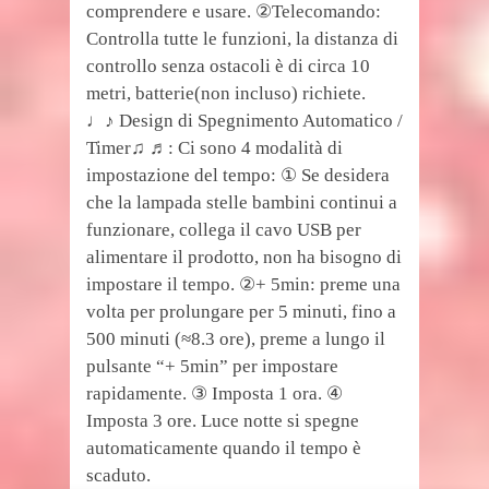
comprendere e usare. ②Telecomando:
Controlla tutte le funzioni, la distanza di
controllo senza ostacoli è di circa 10
metri, batterie(non incluso) richiete.
♩♪ Design di Spegnimento Automatico /
Timer♫ ♬: Ci sono 4 modalità di
impostazione del tempo: ① Se desidera
che la lampada stelle bambini continui a
funzionare, collega il cavo USB per
alimentare il prodotto, non ha bisogno di
impostare il tempo. ②+ 5min: preme una
volta per prolungare per 5 minuti, fino a
500 minuti (≈8.3 ore), preme a lungo il
pulsante “+ 5min” per impostare
rapidamente. ③ Imposta 1 ora. ④
Imposta 3 ore. Luce notte si spegne
automaticamente quando il tempo è
scaduto.