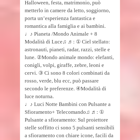
Halloween, festa, matrimonio, può
metterlo in camere da letto, soggiorno,
porta un’esperienza fantastica e
romantica alla famiglia e ai bambini.
♩♪ Pianeta /Mondo Animale + 8
Modalità di Luce♫ ♬: ① Ciel stellato:
astronauti, pianeti, radar, razzi, stelle e
lune. ②Mondo animale mondo: elefanti,
conigli, volpi, giraffe, zebre, leoni e
cervi. ③ Ci sono 8 colori combinati da
rosso, verde, blu ecc, può passare
secondo le preferenze. ④Modalità di
luce noturna.
♩♪ Luci Notte Bambini con Pulsante a
Sfioramento+ Telecomando♫ ♬: ①
Pulsante a sfioramento: Sul proiettore
stelle soffitto ci sono 5 pulsanti sensibili
a sfioramento con chiare icone, facili da