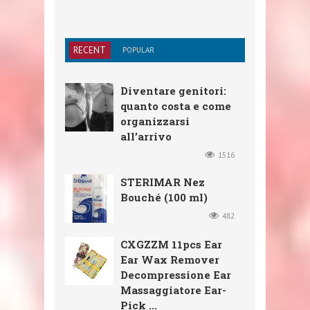
RECENT
POPULAR
Diventare genitori:
quanto costa e come
organizzarsi
all’arrivo
1516
STERIMAR Nez
Bouché (100 ml)
482
CXGZZM 11pcs Ear
Ear Wax Remover
Decompressione Ear
Massaggiatore Ear-
Pick ...