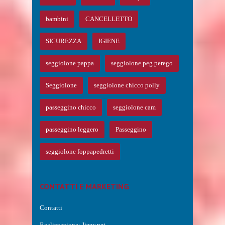
bambini
CANCELLETTO
SICUREZZA
IGIENE
seggiolone pappa
seggiolone peg perego
Seggiolone
seggiolone chicco polly
passeggino chicco
seggiolone cam
passeggino leggero
Passeggino
seggiolone foppapedretti
CONTATTI E MARKETING
Contatti
Realizzazione:
Jizzy.net