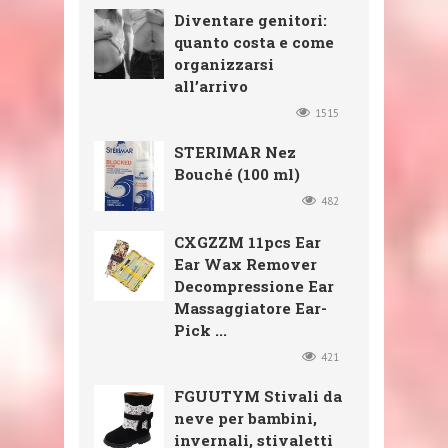
Diventare genitori:
quanto costa e come
organizzarsi
all’arrivo
1515
STERIMAR Nez
Bouché (100 ml)
482
CXGZZM 11pcs Ear
Ear Wax Remover
Decompressione Ear
Massaggiatore Ear-
Pick ...
421
FGUUTYM Stivali da
neve per bambini,
invernali, stivaletti