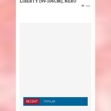
LIBERTY (99-106CM), NERO
468
RECENT
POPULAR