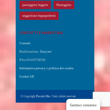
passeggino leggero
Passeggino
seggiolone foppapedretti
CONTATTI E MARKETING
Contatti
Realizzazione:
Jizzy.net
P.Iva 01419730559
Informativa privacy e politica dei cookie
Cookie UE
© Copyright
Piccolo Mio
. Tutti i diritti riservati.
Gestisci consenso