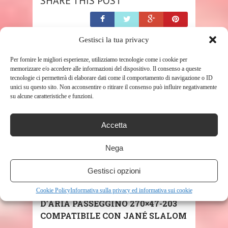
SHARE THIS POST
Gestisci la tua privacy
Per fornire le migliori esperienze, utilizziamo tecnologie come i cookie per
RELATED POSTS
memorizzare e/o accedere alle informazioni del dispositivo. Il consenso a queste
tecnologie ci permetterà di elaborare dati come il comportamento di navigazione o ID
unici su questo sito. Non acconsentire o ritirare il consenso può influire negativamente
su alcune caratteristiche e funzioni.
Accetta
Nega
SHOP
Gestisci opzioni
CYCLINGCOLORS 2X CAMERA
Cookie Policy
Informativa sulla privacy ed informativa sui cookie
D’ARIA PASSEGGINO 270×47-203
COMPATIBILE CON JANÉ SLALOM
...