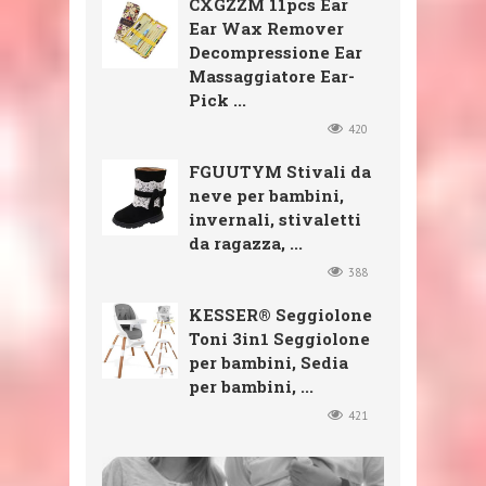
CXGZZM 11pcs Ear
Ear Wax Remover
Decompressione Ear
Massaggiatore Ear-
Pick ...
420
FGUUTYM Stivali da
neve per bambini,
invernali, stivaletti
da ragazza, ...
388
KESSER® Seggiolone
Toni 3in1 Seggiolone
per bambini, Sedia
per bambini, ...
421