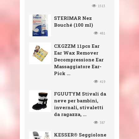
1513
STERIMAR Nez
Bouché (100 ml)
481
CXGZZM 11pcs Ear
Ear Wax Remover
Decompressione Ear
Massaggiatore Ear-
Pick ...
419
FGUUTYM Stivali da
neve per bambini,
invernali, stivaletti
da ragazza, ...
387
KESSER® Seggiolone