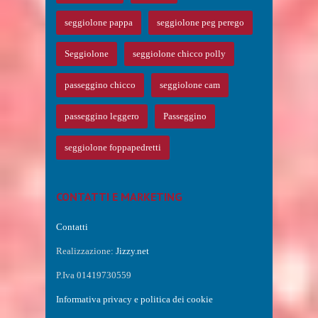
seggiolone pappa
seggiolone peg perego
Seggiolone
seggiolone chicco polly
passeggino chicco
seggiolone cam
passeggino leggero
Passeggino
seggiolone foppapedretti
CONTATTI E MARKETING
Contatti
Realizzazione:
Jizzy.net
P.Iva 01419730559
Informativa privacy e politica dei cookie