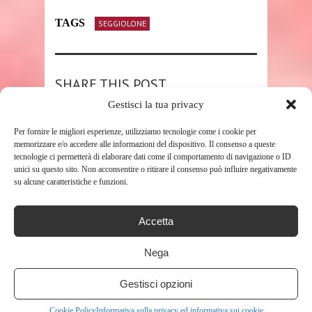
TAGS
SEGGIOLONE
SHARE THIS POST
Gestisci la tua privacy
Per fornire le migliori esperienze, utilizziamo tecnologie come i cookie per
memorizzare e/o accedere alle informazioni del dispositivo. Il consenso a queste
tecnologie ci permetterà di elaborare dati come il comportamento di navigazione o ID
RELATED POSTS
unici su questo sito. Non acconsentire o ritirare il consenso può influire negativamente
su alcune caratteristiche e funzioni.
Accetta
Nega
Gestisci opzioni
SHOP
Cookie Policy
Informativa sulla privacy ed informativa sui cookie