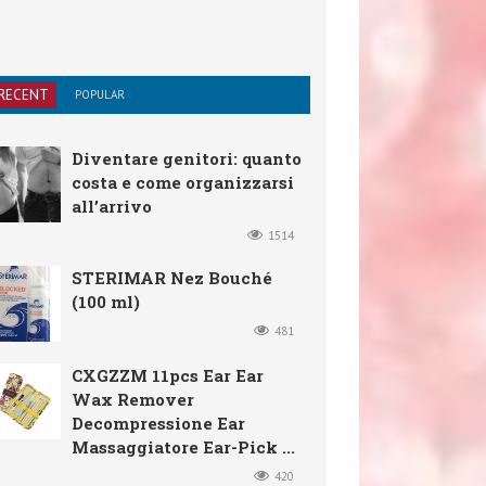
RECENT
POPULAR
Diventare genitori: quanto
costa e come organizzarsi
all’arrivo
1514
STERIMAR Nez Bouché
(100 ml)
481
CXGZZM 11pcs Ear Ear
Wax Remover
Decompressione Ear
Massaggiatore Ear-Pick ...
420