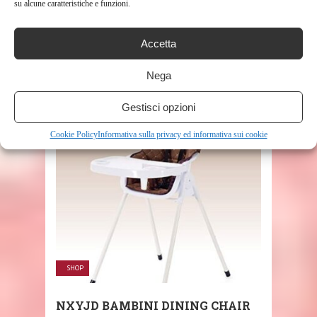
su alcune caratteristiche e funzioni.
SHARE THIS POST
Accetta
Nega
Gestisci opzioni
RELATED POSTS
Cookie Policy
Informativa sulla privacy ed informativa sui cookie
SHOP
NXYJD BAMBINI DINING CHAIR