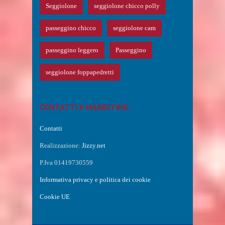
Seggiolone
seggiolone chicco polly
passeggino chicco
seggiolone cam
passeggino leggero
Passeggino
seggiolone foppapedretti
CONTATTI E MARKETING
Contatti
Realizzazione:
Jizzy.net
P.Iva 01419730559
Informativa privacy e politica dei cookie
Cookie UE