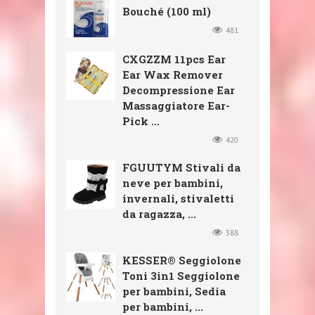
Bouché (100 ml)
481
CXGZZM 11pcs Ear
Ear Wax Remover
Decompressione Ear
Massaggiatore Ear-
Pick ...
420
FGUUTYM Stivali da
neve per bambini,
invernali, stivaletti
da ragazza, ...
388
KESSER® Seggiolone
Toni 3in1 Seggiolone
per bambini, Sedia
per bambini, ...