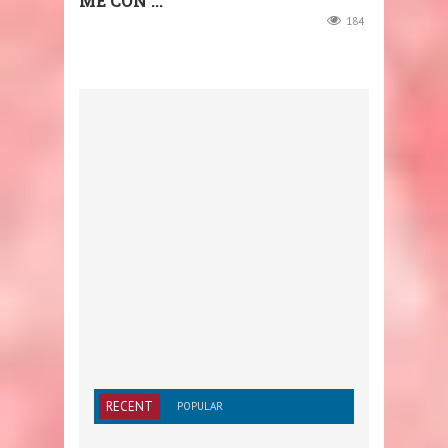
ME CON ...
184
RECENT
POPULAR