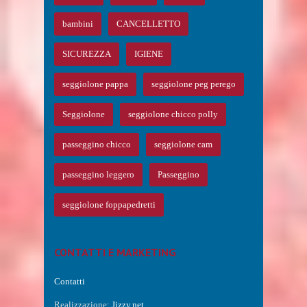
bambini
CANCELLETTO
SICUREZZA
IGIENE
seggiolone pappa
seggiolone peg perego
Seggiolone
seggiolone chicco polly
passeggino chicco
seggiolone cam
passeggino leggero
Passeggino
seggiolone foppapedretti
CONTATTI E MARKETING
Contatti
Realizzazione:
Jizzy.net