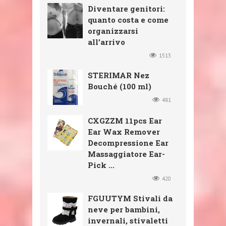
Diventare genitori:
quanto costa e come
organizzarsi
all’arrivo
1513
STERIMAR Nez
Bouché (100 ml)
481
CXGZZM 11pcs Ear
Ear Wax Remover
Decompressione Ear
Massaggiatore Ear-
Pick ...
420
FGUUTYM Stivali da
neve per bambini,
invernali, stivaletti