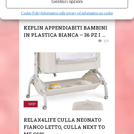
Gestisci opzioni
SHOP
Cookie Policy
Informativa sulla privacy ed informativa sui cookie
KEPLIN APPENDIABITI BAMBINI
IN PLASTICA BIANCA – 36 PZ I ...
175
SHOP
RELAX4LIFE CULLA NEONATO
FIANCO LETTO, CULLA NEXT TO