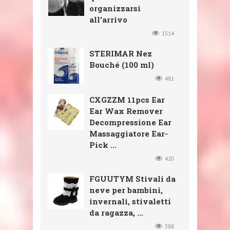
organizzarsi
all’arrivo
1514
STERIMAR Nez
Bouché (100 ml)
481
CXGZZM 11pcs Ear
Ear Wax Remover
Decompressione Ear
Massaggiatore Ear-
Pick ...
420
FGUUTYM Stivali da
neve per bambini,
invernali, stivaletti
da ragazza, ...
388