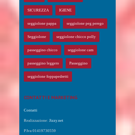
SICUREZZA
IGIENE
seggiolone pappa
seggiolone peg perego
Seggiolone
seggiolone chicco polly
passeggino chicco
seggiolone cam
passeggino leggero
Passeggino
seggiolone foppapedretti
CONTATTI E MARKETING
Contatti
Realizzazione:
Jizzy.net
P.Iva 01419730559