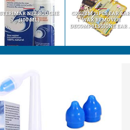
SHOP
SHOP
STERIMAR NEZ BOUCHÉ
CXGZZM 11PCS EAR EA
(100 ML)
WAX REMOVER
DECOMPRESSIONE EAR ..