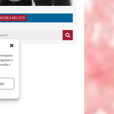
RICERCA NEL SITO
nformazioni
vigazione o
istiche e
oni