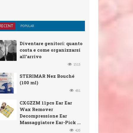
RECENT
POPULAR
Diventare genitori: quanto
costa e come organizzarsi
all’arrivo
1513
STERIMAR Nez Bouché
(100 ml)
481
CXGZZM 11pcs Ear Ear
Wax Remover
Decompressione Ear
Massaggiatore Ear-Pick ...
420