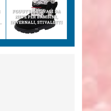
SHOP
SHOP
R
FGUUTYM STIVALI DA
KESSER® SEGGI
NEVE PER BAMBINI,
TONI 3IN1 SEGGI
.
INVERNALI, STIVALETTI
PER BAMBINI, SEDI
...