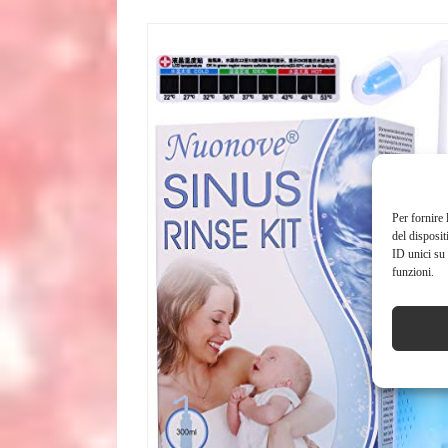
Per fornire 
del disposit
ID unici su 
funzioni.