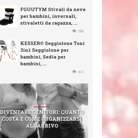
FGUUTYM Stivali da neve
per bambini, invernali,
stivaletti da ragazza, ...
388
KESSER® Seggiolone Toni
3in1 Seggiolone per
bambini, Sedia per
bambini, ...
421
CONCEPIMENTO
DIVENTARE GENITORI: QUANTO
COSTA E COME ORGANIZZARSI
ALL’ARRIVO