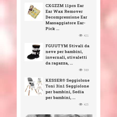
CXGZZM 11pcs Ear
Ear Wax Remover
Decompressione Ear
Massaggiatore Ear-
Pick ...
421
FGUUTYM Stivali da
neve per bambini,
invernali, stivaletti
da ragazza, ...
389
KESSER® Seggiolone
Toni 3in1 Seggiolone
per bambini, Sedia
per bambini, ...
423