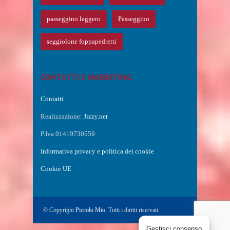
passeggino leggero
Passeggino
seggiolone foppapedretti
CONTATTI E MARKETING
Contatti
Realizzazione:
Jizzy.net
P.Iva 01419730559
Informativa privacy e politica dei cookie
Cookie UE
© Copyright
Piccolo Mio
. Tutti i diritti riservati.
Gestisci consenso