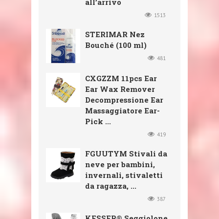
all’arrivo
1513
STERIMAR Nez
Bouché (100 ml)
481
CXGZZM 11pcs Ear
Ear Wax Remover
Decompressione Ear
Massaggiatore Ear-
Pick ...
419
FGUUTYM Stivali da
neve per bambini,
invernali, stivaletti
da ragazza, ...
387
KESSER® Seggiolone