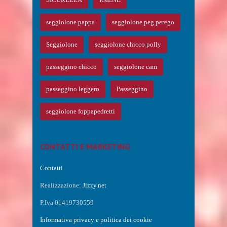
seggiolone pappa
seggiolone peg perego
Seggiolone
seggiolone chicco polly
passeggino chicco
seggiolone cam
passeggino leggero
Passeggino
seggiolone foppapedretti
CONTATTI E MARKETING
Contatti
Realizzazione:
Jizzy.net
P.Iva 01419730559
Informativa privacy e politica dei cookie