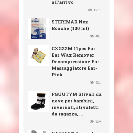
all’arrivo
1515
STERIMAR Nez
Bouché (100 ml)
482
CXGZZM 11pcs Ear
Ear Wax Remover
Decompressione Ear
Massaggiatore Ear-
Pick ...
421
FGUUTYM Stivali da
neve per bambini,
invernali, stivaletti
da ragazza, ...
389