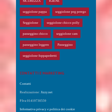
SICUREZZA
IGIENE
seggiolone pappa
seggiolone peg perego
Seggiolone
seggiolone chicco polly
passeggino chicco
seggiolone cam
passeggino leggero
Passeggino
seggiolone foppapedretti
CONTATTI E MARKETING
Contatti
Realizzazione:
Jizzy.net
P.Iva 01419730559
Informativa privacy e politica dei cookie