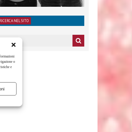
RICERCA NEL SITO
nformazioni
vigazione o
istiche e
oni