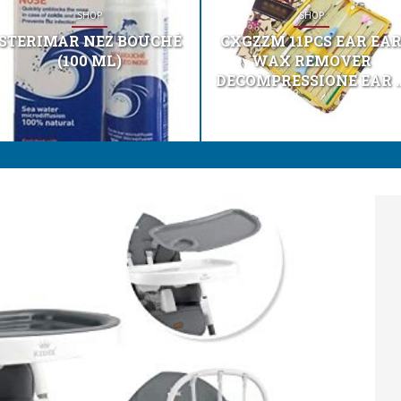
SHOP
SHOP
STERIMAR NEZ BOUCHÉ
CXGZZM 11PCS EAR EA
(100 ML)
WAX REMOVER
DECOMPRESSIONE EAR ..