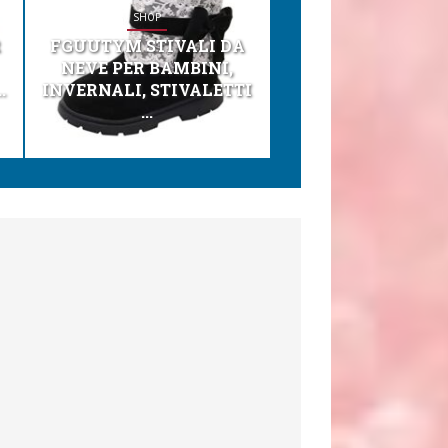
SHOP
SHOP
R
FGUUTYM STIVALI DA
KESSER® SEGGI
NEVE PER BAMBINI,
TONI 3IN1 SEGGI
.
INVERNALI, STIVALETTI
PER BAMBINI, SEDI
...