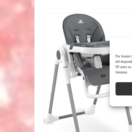
Per fornire 
del disposit
ID unici su 
funzioni.