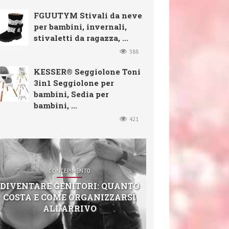
FGUUTYM Stivali da neve
per bambini, invernali,
stivaletti da ragazza, ...
388
KESSER® Seggiolone Toni
3in1 Seggiolone per
bambini, Sedia per
bambini, ...
421
CONCEPIMENTO
DIVENTARE GENITORI: QUANTO
COSTA E COME ORGANIZZARSI
ALL’ARRIVO