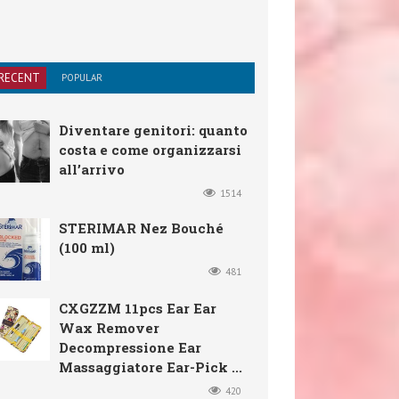
RECENT
POPULAR
Diventare genitori: quanto
costa e come organizzarsi
all’arrivo
1514
STERIMAR Nez Bouché
(100 ml)
481
CXGZZM 11pcs Ear Ear
Wax Remover
Decompressione Ear
Massaggiatore Ear-Pick ...
420