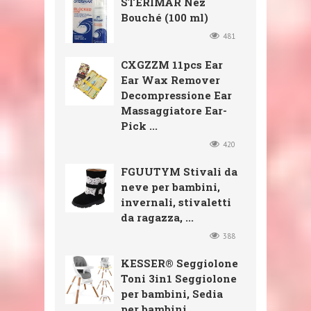
STERIMAR Nez
Bouché (100 ml)
481
CXGZZM 11pcs Ear
Ear Wax Remover
Decompressione Ear
Massaggiatore Ear-
Pick ...
420
FGUUTYM Stivali da
neve per bambini,
invernali, stivaletti
da ragazza, ...
388
KESSER® Seggiolone
Toni 3in1 Seggiolone
per bambini, Sedia
per bambini, ...