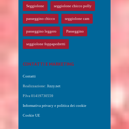
Seggiolone
seggiolone chicco polly
passeggino chicco
seggiolone cam
passeggino leggero
Passeggino
seggiolone foppapedretti
CONTATTI E MARKETING
Contatti
Realizzazione:
Jizzy.net
P.Iva 01419730559
Informativa privacy e politica dei cookie
Cookie UE