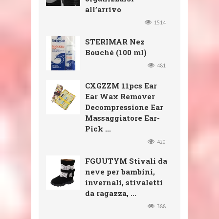
all’arrivo
1514
STERIMAR Nez
Bouché (100 ml)
481
CXGZZM 11pcs Ear
Ear Wax Remover
Decompressione Ear
Massaggiatore Ear-
Pick ...
420
FGUUTYM Stivali da
neve per bambini,
invernali, stivaletti
da ragazza, ...
388