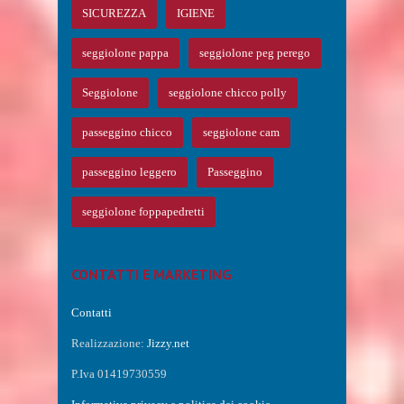
SICUREZZA
IGIENE
seggiolone pappa
seggiolone peg perego
Seggiolone
seggiolone chicco polly
passeggino chicco
seggiolone cam
passeggino leggero
Passeggino
seggiolone foppapedretti
CONTATTI E MARKETING
Contatti
Realizzazione:
Jizzy.net
P.Iva 01419730559