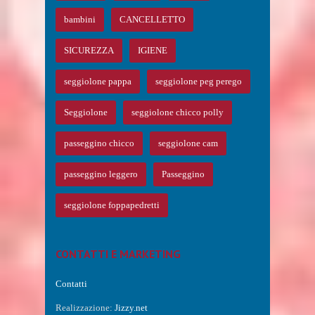
bambini
CANCELLETTO
SICUREZZA
IGIENE
seggiolone pappa
seggiolone peg perego
Seggiolone
seggiolone chicco polly
passeggino chicco
seggiolone cam
passeggino leggero
Passeggino
seggiolone foppapedretti
CONTATTI E MARKETING
Contatti
Realizzazione:
Jizzy.net