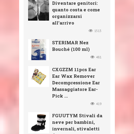
Diventare genitori:
quanto costa e come
organizzarsi
all’arrivo
1513
STERIMAR Nez
Bouché (100 ml)
481
CXGZZM 11pcs Ear
Ear Wax Remover
Decompressione Ear
Massaggiatore Ear-
Pick ...
419
FGUUTYM Stivali da
neve per bambini,
invernali, stivaletti