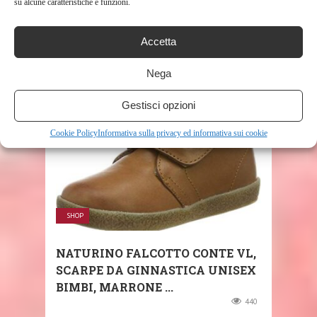
su alcune caratteristiche e funzioni.
KICKERS – SCARPE PRIMI PASSI,
UNISEX – BAMBINO, ROSA (LIGHT
Accetta
...
212
Nega
Gestisci opzioni
Cookie Policy
Informativa sulla privacy ed informativa sui cookie
SHOP
NATURINO FALCOTTO CONTE VL,
SCARPE DA GINNASTICA UNISEX
BIMBI, MARRONE ...
440