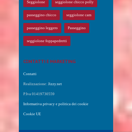
Seggiolone
seggiolone chicco polly
passeggino chicco
seggiolone cam
passeggino leggero
Passeggino
seggiolone foppapedretti
CONTATTI E MARKETING
Contatti
Realizzazione:
Jizzy.net
P.Iva 01419730559
Informativa privacy e politica dei cookie
Cookie UE