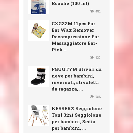
Bouché (100 ml)
481
CXGZZM 11pcs Ear
Ear Wax Remover
Decompressione Ear
Massaggiatore Ear-
Pick ...
420
FGUUTYM Stivali da
neve per bambini,
invernali, stivaletti
da ragazza, ...
388
KESSER® Seggiolone
Toni 3in1 Seggiolone
per bambini, Sedia
per bambini, ...