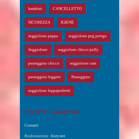
bambini
CANCELLETTO
SICUREZZA
IGIENE
seggiolone pappa
seggiolone peg perego
Seggiolone
seggiolone chicco polly
passeggino chicco
seggiolone cam
passeggino leggero
Passeggino
seggiolone foppapedretti
CONTATTI E MARKETING
Contatti
Realizzazione:
Jizzy.net