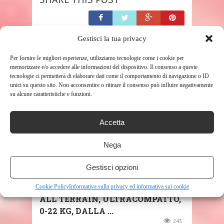
Gestisci la tua privacy
Per fornire le migliori esperienze, utilizziamo tecnologie come i cookie per
RELATED POSTS
memorizzare e/o accedere alle informazioni del dispositivo. Il consenso a queste
tecnologie ci permetterà di elaborare dati come il comportamento di navigazione o ID
unici su questo sito. Non acconsentire o ritirare il consenso può influire negativamente
su alcune caratteristiche e funzioni.
Accetta
Nega
SHOP
Gestisci opzioni
GB GOLD PASSEGGINO POCKIT+
Cookie Policy
Informativa sulla privacy ed informativa sui cookie
ALL TERRAIN, ULTRACOMPATTO,
0-22 KG, DALLA ...
243