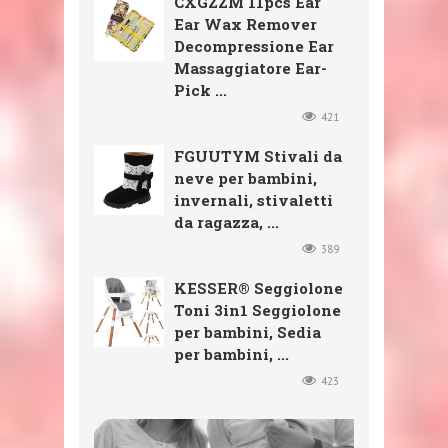
CXGZZM 11pcs Ear
Ear Wax Remover
Decompressione Ear
Massaggiatore Ear-
Pick ...
421
FGUUTYM Stivali da
neve per bambini,
invernali, stivaletti
da ragazza, ...
389
KESSER® Seggiolone
Toni 3in1 Seggiolone
per bambini, Sedia
per bambini, ...
423