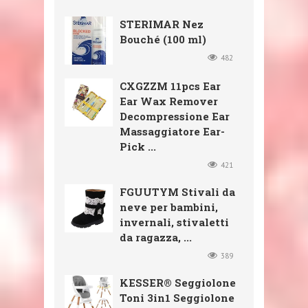
STERIMAR Nez
Bouché (100 ml)
482
CXGZZM 11pcs Ear
Ear Wax Remover
Decompressione Ear
Massaggiatore Ear-
Pick ...
421
FGUUTYM Stivali da
neve per bambini,
invernali, stivaletti
da ragazza, ...
389
KESSER® Seggiolone
Toni 3in1 Seggiolone