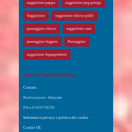
seggiolone pappa
seggiolone peg perego
Seggiolone
seggiolone chicco polly
passeggino chicco
seggiolone cam
passeggino leggero
Passeggino
seggiolone foppapedretti
CONTATTI E MARKETING
Contatti
Realizzazione:
Jizzy.net
P.Iva 01419730559
Informativa privacy e politica dei cookie
Cookie UE