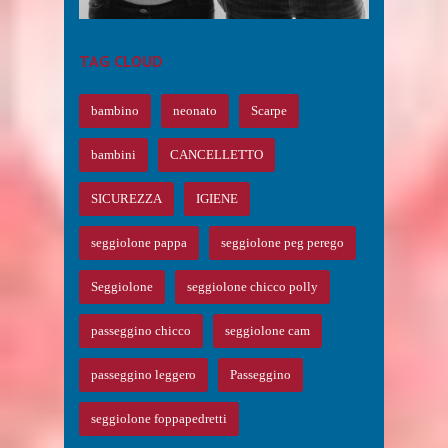
TAG CLOUD
bambino
neonato
Scarpe
bambini
CANCELLETTO
SICUREZZA
IGIENE
seggiolone pappa
seggiolone peg perego
Seggiolone
seggiolone chicco polly
passeggino chicco
seggiolone cam
passeggino leggero
Passeggino
seggiolone foppapedretti