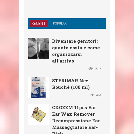
RECENT
POPULAR
Diventare genitori:
quanto costa e come
organizzarsi
all’arrivo
1513
STERIMAR Nez
Bouché (100 ml)
481
CXGZZM 11pcs Ear
Ear Wax Remover
Decompressione Ear
Massaggiatore Ear-
Pick ...