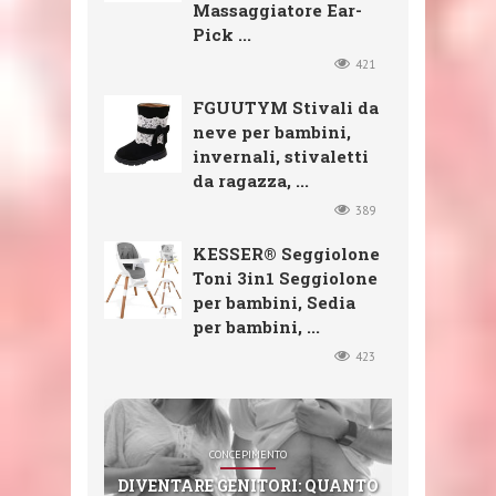
Massaggiatore Ear-
Pick ...
421
FGUUTYM Stivali da
neve per bambini,
invernali, stivaletti
da ragazza, ...
389
KESSER® Seggiolone
Toni 3in1 Seggiolone
per bambini, Sedia
per bambini, ...
423
SHOP
SHOP
SHOP
CONCEPIMENTO
SHOP
CXGZZM 11PCS EAR EAR WAX
FGUUTYM STIVALI DA NEVE
KESSER® SEGGIOLONE TONI
DIVENTARE GENITORI: QUANTO