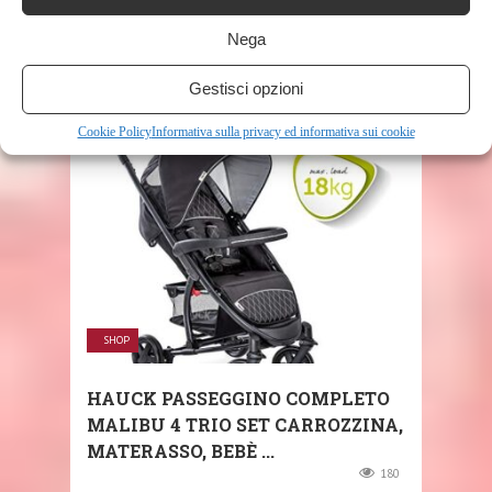
Nega
Gestisci opzioni
RELATED POSTS
Cookie Policy
Informativa sulla privacy ed informativa sui cookie
SHOP
HAUCK PASSEGGINO COMPLETO
MALIBU 4 TRIO SET CARROZZINA,
MATERASSO, BEBÈ ...
180