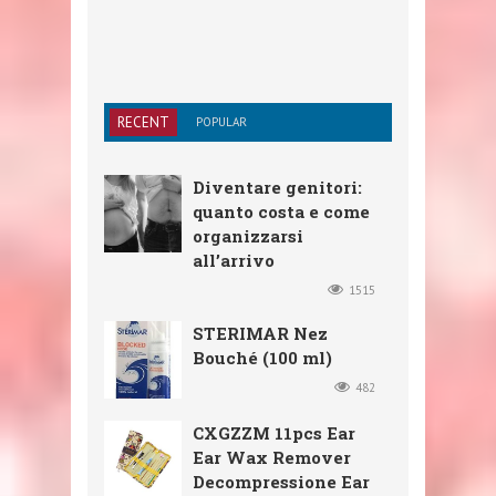
RECENT
POPULAR
Diventare genitori:
quanto costa e come
organizzarsi
all’arrivo
1515
STERIMAR Nez
Bouché (100 ml)
482
CXGZZM 11pcs Ear
Ear Wax Remover
Decompressione Ear