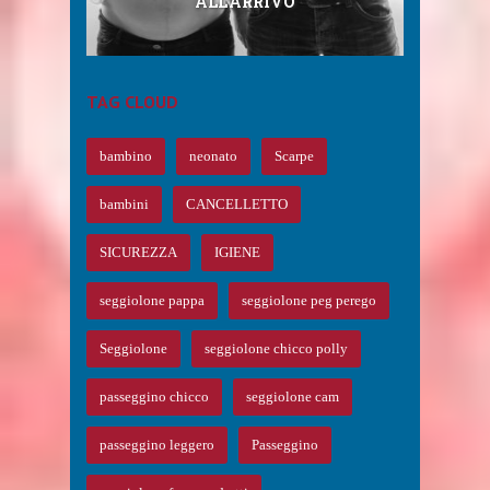
DA RAGAZZA, CORTI, PER ...
ALL’ARRIVO
SEGGIOLONE ...
EAR ...
TAG CLOUD
bambino
neonato
Scarpe
bambini
CANCELLETTO
SICUREZZA
IGIENE
seggiolone pappa
seggiolone peg perego
Seggiolone
seggiolone chicco polly
passeggino chicco
seggiolone cam
passeggino leggero
Passeggino