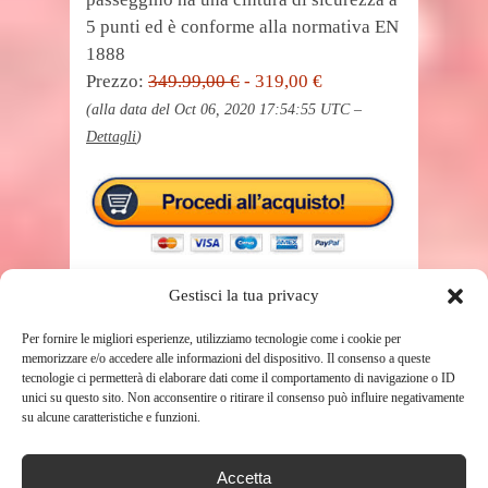
5 punti ed è conforme alla normativa EN
1888
Prezzo:
349.99,00 €
- 319,00 €
(alla data del Oct 06, 2020 17:54:55 UTC –
Dettagli
)
Gestisci la tua privacy
Per fornire le migliori esperienze, utilizziamo tecnologie come i cookie per
memorizzare e/o accedere alle informazioni del dispositivo. Il consenso a queste
TAGS
tecnologie ci permetterà di elaborare dati come il comportamento di navigazione o ID
PASSEGGINO TRIO
unici su questo sito. Non acconsentire o ritirare il consenso può influire negativamente
su alcune caratteristiche e funzioni.
SHARE THIS POST
Accetta