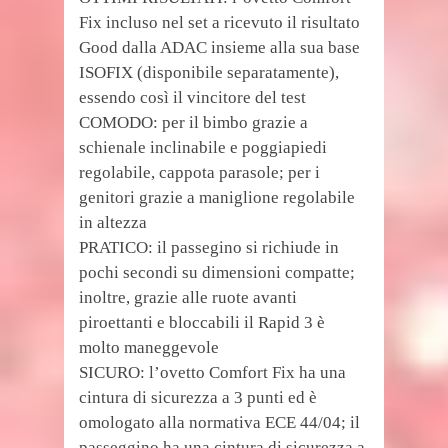
Fix incluso nel set a ricevuto il risultato
Good dalla ADAC insieme alla sua base
ISOFIX (disponibile separatamente),
essendo così il vincitore del test
COMODO: per il bimbo grazie a
schienale inclinabile e poggiapiedi
regolabile, cappota parasole; per i
genitori grazie a maniglione regolabile
in altezza
PRATICO: il passegino si richiude in
pochi secondi su dimensioni compatte;
inoltre, grazie alle ruote avanti
piroettanti e bloccabili il Rapid 3 è
molto maneggevole
SICURO: l’ovetto Comfort Fix ha una
cintura di sicurezza a 3 punti ed è
omologato alla normativa ECE 44/04; il
passeggino ha una cintura di sicurezza a