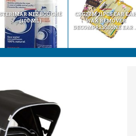
SHOP
SHOP
STERIMAR NEZ BOUCHÉ
CXGZZM 11PCS EAR EA
(100 ML)
WAX REMOVER
DECOMPRESSIONE EAR ..