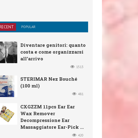
RECENT
POPULAR
Diventare genitori: quanto
costa e come organizzarsi
all’arrivo
1513
STERIMAR Nez Bouché
(100 ml)
481
CXGZZM 11pcs Ear Ear
Wax Remover
Decompressione Ear
Massaggiatore Ear-Pick ...
420