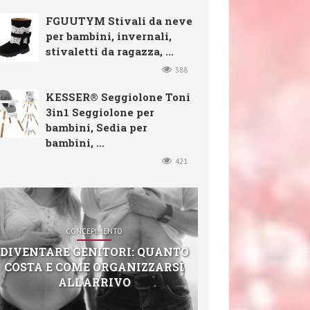
FGUUTYM Stivali da neve
per bambini, invernali,
stivaletti da ragazza, ...
388
KESSER® Seggiolone Toni
3in1 Seggiolone per
bambini, Sedia per
bambini, ...
421
CONCEPIMENTO
DIVENTARE GENITORI: QUANTO
COSTA E COME ORGANIZZARSI
ALL’ARRIVO