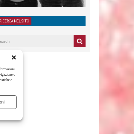
RICERCA NEL SITO
nformazioni
vigazione o
istiche e
oni