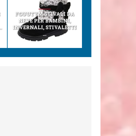
SHOP
SHOP
R
FGUUTYM STIVALI DA
KESSER® SEGGI
NEVE PER BAMBINI,
TONI 3IN1 SEGGI
.
INVERNALI, STIVALETTI
PER BAMBINI, SEDI
...