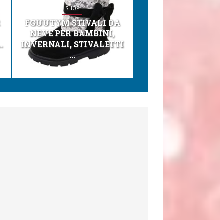
SHOP
SHOP
R
FGUUTYM STIVALI DA
KESSER® SEGGI
NEVE PER BAMBINI,
TONI 3IN1 SEGGI
.
INVERNALI, STIVALETTI
PER BAMBINI, SEDI
...