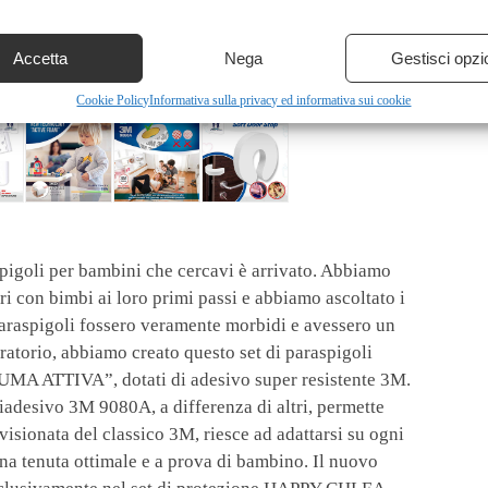
Accetta
Nega
Gestisci opzi
Cookie Policy
Informativa sulla privacy ed informativa sui cookie
pigoli per bambini che cercavi è arrivato. Abbiamo
i con bimbi ai loro primi passi e abbiamo ascoltato i
 paraspigoli fossero veramente morbidi e avessero un
ratorio, abbiamo creato questo set di paraspigoli
UMA ATTIVA”, dotati di adesivo super resistente 3M.
sivo 3M 9080A, a differenza di altri, permette
isionata del classico 3M, riesce ad adattarsi su ogni
una tenuta ottimale e a prova di bambino. Il nuovo