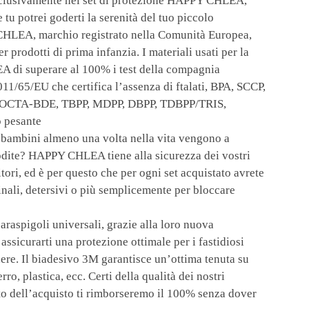
lusivamente nel set di protezione HAPPY CHLEA,
 tu potrei goderti la serenità del tuo piccolo
A, marchio registrato nella Comunità Europea,
er prodotti di prima infanzia. I materiali usati per la
 di superare al 100% i test della compagnia
11/65/EU che certifica l’assenza di ftalati, BPA, SCCP,
 OCTA-BDE, TBPP, MDPP, DBPP, TDBPP/TRIS,
 pesante
bambini almeno una volta nella vita vengono a
odite? HAPPY CHLEA tiene alla sicurezza dei vostri
tori, ed è per questo che per ogni set acquistato avrete
inali, detersivi o più semplicemente per bloccare
spigoli universali, grazie alla loro nuova
icurarti una protezione ottimale per i fastidiosi
nere. Il biadesivo 3M garantisce un’ottima tenuta su
ro, plastica, ecc. Certi della qualità dei nostri
atto dell’acquisto ti rimborseremo il 100% senza dover