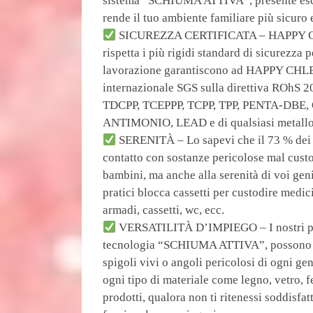
sistema “SCHIUMA ATTIVA”, presente esc
rende il tuo ambiente familiare più sicuro e
SICUREZZA CERTIFICATA – HAPPY CHLE
rispetta i più rigidi standard di sicurezza p
lavorazione garantiscono ad HAPPY CHLEA
internazionale SGS sulla direttiva ROhS 20
TDCPP, TCEPPP, TCPP, TPP, PENTA-DBE,
ANTIMONIO, LEAD e di qualsiasi metallo
SERENITÀ – Lo sapevi che il 73 % dei 
contatto con sostanze pericolose mal cust
bambini, ma anche alla serenità di voi geni
pratici blocca cassetti per custodire medic
armadi, cassetti, wc, ecc.
VERSATILITÀ D’IMPIEGO – I nostri para
tecnologia “SCHIUMA ATTIVA”, possono ass
spigoli vivi o angoli pericolosi di ogni ge
ogni tipo di materiale come legno, vetro, fer
prodotti, qualora non ti ritenessi soddisf