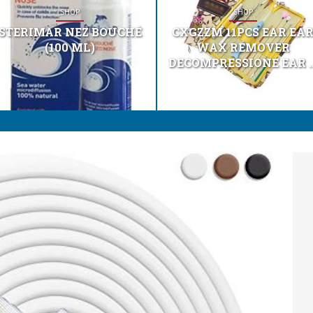
SHOP
SHOP
STERIMAR NEZ BOUCHÉ
CXGZZM 11PCS EAR EA
(100 ML)
WAX REMOVER
DECOMPRESSIONE EAR ..