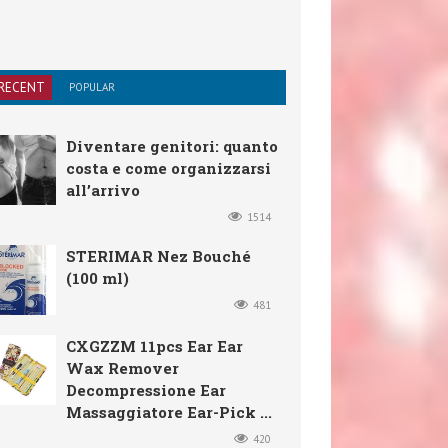
RECENT
POPULAR
Diventare genitori: quanto
costa e come organizzarsi
all’arrivo
1514
STERIMAR Nez Bouché
(100 ml)
481
CXGZZM 11pcs Ear Ear
Wax Remover
Decompressione Ear
Massaggiatore Ear-Pick ...
420