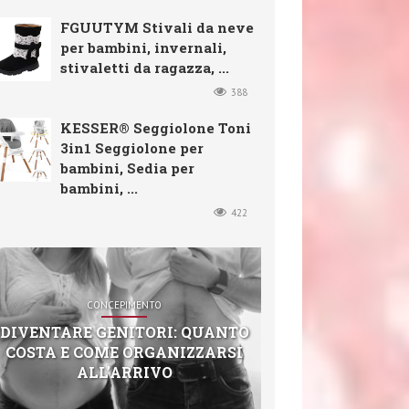
FGUUTYM Stivali da neve
per bambini, invernali,
stivaletti da ragazza, ...
388
KESSER® Seggiolone Toni
3in1 Seggiolone per
bambini, Sedia per
bambini, ...
422
CONCEPIMENTO
DIVENTARE GENITORI: QUANTO
COSTA E COME ORGANIZZARSI
ALL’ARRIVO