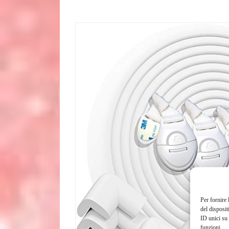
Per fornire 
del disposit
ID unici su 
funzioni.