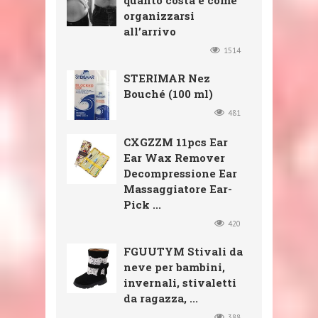
quanto costa e come
organizzarsi
all’arrivo
1514
STERIMAR Nez
Bouché (100 ml)
481
CXGZZM 11pcs Ear
Ear Wax Remover
Decompressione Ear
Massaggiatore Ear-
Pick ...
420
FGUUTYM Stivali da
neve per bambini,
invernali, stivaletti
da ragazza, ...
388