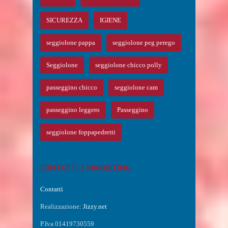
SICUREZZA
IGIENE
seggiolone pappa
seggiolone peg perego
Seggiolone
seggiolone chicco polly
passeggino chicco
seggiolone cam
passeggino leggero
Passeggino
seggiolone foppapedretti
CONTATTI E MARKETING
Contatti
Realizzazione:
Jizzy.net
P.Iva 01419730559