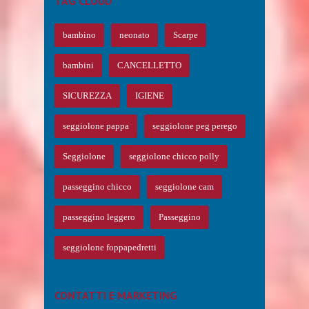
TAG CLOUD
bambino
neonato
Scarpe
bambini
CANCELLETTO
SICUREZZA
IGIENE
seggiolone pappa
seggiolone peg perego
Seggiolone
seggiolone chicco polly
passeggino chicco
seggiolone cam
passeggino leggero
Passeggino
seggiolone foppapedretti
CONTATTI E MARKETING