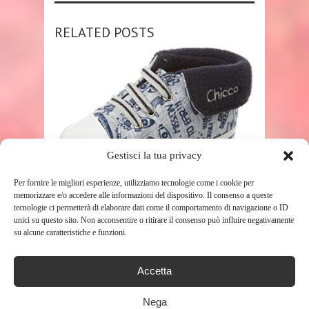
RELATED POSTS
Gestisci la tua privacy
SHOP
Per fornire le migliori esperienze, utilizziamo tecnologie come i cookie per
memorizzare e/o accedere alle informazioni del dispositivo. Il consenso a queste
CHICCO POLACCHINO NEVADA,
tecnologie ci permetterà di elaborare dati come il comportamento di navigazione o ID
BIMBO, BLU, 16 EU
unici su questo sito. Non acconsentire o ritirare il consenso può influire negativamente
su alcune caratteristiche e funzioni.
446
Accetta
Nega