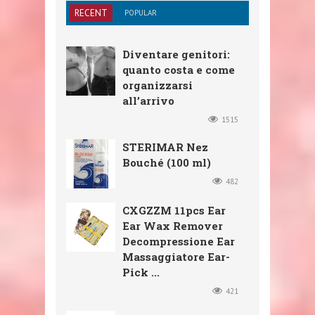
RECENT
POPULAR
Diventare genitori:
quanto costa e come
organizzarsi
all’arrivo
1515
STERIMAR Nez
Bouché (100 ml)
482
CXGZZM 11pcs Ear
Ear Wax Remover
Decompressione Ear
Massaggiatore Ear-
Pick ...
421