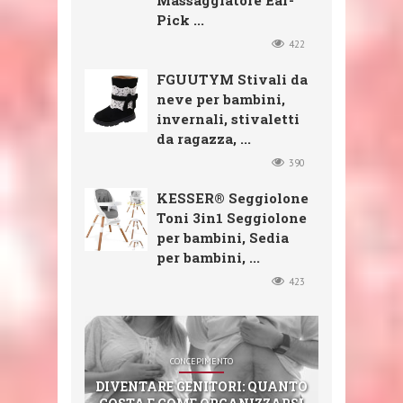
Massaggiatore Ear-
Pick ...
422
FGUUTYM Stivali da
neve per bambini,
invernali, stivaletti
da ragazza, ...
390
KESSER® Seggiolone
Toni 3in1 Seggiolone
per bambini, Sedia
per bambini, ...
423
SHOP
SHOP
SHOP
CONCEPIMENTO
SHOP
CXGZZM 11PCS EAR EAR WAX
FGUUTYM STIVALI DA NEVE
KESSER® SEGGIOLONE TONI
DIVENTARE GENITORI: QUANTO
3IN1 SEGGIOLONE PER BAMBINI,
REMOVER DECOMPRESSIONE
STERIMAR NEZ BOUCHÉ (100
PER BAMBINI, INVERNALI,