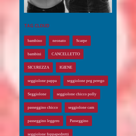
SEGGIOLONE ...
EAR ...
TAG CLOUD
bambino
neonato
Scarpe
bambini
CANCELLETTO
SICUREZZA
IGIENE
seggiolone pappa
seggiolone peg perego
Seggiolone
seggiolone chicco polly
passeggino chicco
seggiolone cam
passeggino leggero
Passeggino
seggiolone foppapedretti