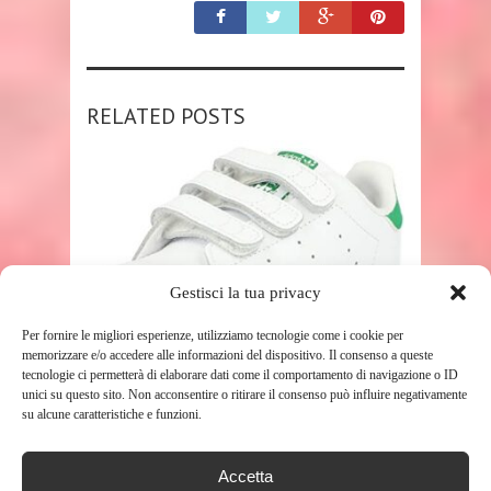
RELATED POSTS
Gestisci la tua privacy
SHOP
Per fornire le migliori esperienze, utilizziamo tecnologie come i cookie per
memorizzare e/o accedere alle informazioni del dispositivo. Il consenso a queste
tecnologie ci permetterà di elaborare dati come il comportamento di navigazione o ID
ADIDAS STAN SMITH CF I,
unici su questo sito. Non acconsentire o ritirare il consenso può influire negativamente
SCARPE DA FITNESS UNISEX-
su alcune caratteristiche e funzioni.
BAMBINI, BIANCO ...
488
Accetta