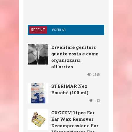
RECENT
POPULAR
Diventare genitori:
quanto costa e come
organizzarsi
all’arrivo
1515
STERIMAR Nez
Bouché (100 ml)
482
CXGZZM 11pcs Ear
Ear Wax Remover
Decompressione Ear