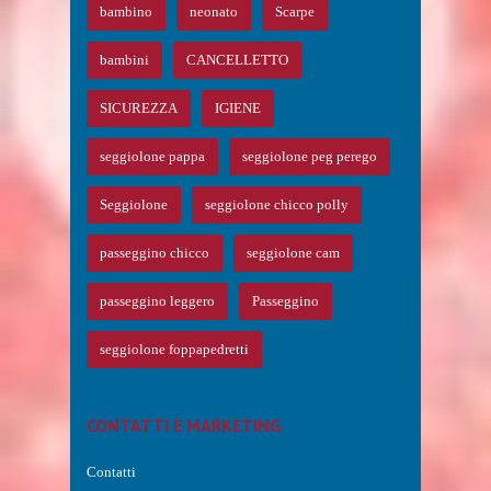
bambino
neonato
Scarpe
bambini
CANCELLETTO
SICUREZZA
IGIENE
seggiolone pappa
seggiolone peg perego
Seggiolone
seggiolone chicco polly
passeggino chicco
seggiolone cam
passeggino leggero
Passeggino
seggiolone foppapedretti
CONTATTI E MARKETING
Contatti