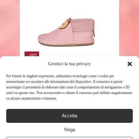
SHOP
Gestisci la tua privacy
SANOLINO SCARPE NEONATI,
Per fornire le migliori esperienze, utilizziamo tecnologie come i cookie per
RAGAZZE E RAGAZZI ALEX L’ORSO
memorizzare e/o accedere alle informazioni del dispositivo. Il consenso a queste
– ROSA
tecnologie ci permetterà di elaborare dati come il comportamento di navigazione o ID
135
unici su questo sito. Non acconsentire o ritirare il consenso può influire negativamente
su alcune caratteristiche e funzioni.
Accetta
Nega