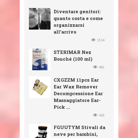
Diventare genitori:
quanto costa e come
organizzarsi
all’arrivo
1514
STERIMAR Nez
Bouché (100 ml)
481
CXGZZM 11pcs Ear
Ear Wax Remover
Decompressione Ear
Massaggiatore Ear-
Pick ...
420
FGUUTYM Stivali da
neve per bambini,