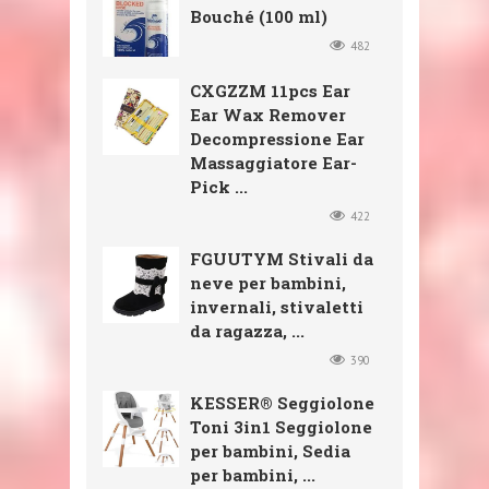
Bouché (100 ml)
482
CXGZZM 11pcs Ear
Ear Wax Remover
Decompressione Ear
Massaggiatore Ear-
Pick ...
422
FGUUTYM Stivali da
neve per bambini,
invernali, stivaletti
da ragazza, ...
390
KESSER® Seggiolone
Toni 3in1 Seggiolone
per bambini, Sedia
per bambini, ...