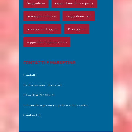
Seggiolone
seggiolone chicco polly
passeggino chicco
seggiolone cam
passeggino leggero
Passeggino
seggiolone foppapedretti
CONTATTI E MARKETING
Contatti
Realizzazione:
Jizzy.net
P.Iva 01419730559
Informativa privacy e politica dei cookie
Cookie UE