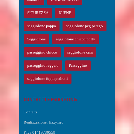
SICUREZZA
IGIENE
seggiolone pappa
seggiolone peg perego
Seggiolone
seggiolone chicco polly
passeggino chicco
seggiolone cam
passeggino leggero
Passeggino
seggiolone foppapedretti
CONTATTI E MARKETING
Contatti
Realizzazione:
Jizzy.net
P.Iva 01419730559