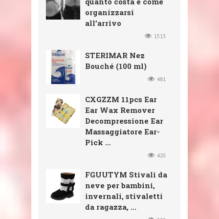
quanto costa e come
organizzarsi
all’arrivo
1513
STERIMAR Nez
Bouché (100 ml)
481
CXGZZM 11pcs Ear
Ear Wax Remover
Decompressione Ear
Massaggiatore Ear-
Pick ...
420
FGUUTYM Stivali da
neve per bambini,
invernali, stivaletti
da ragazza, ...