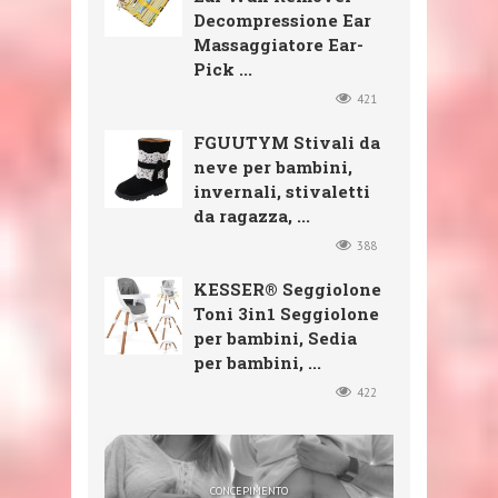
Decompressione Ear
Massaggiatore Ear-
Pick ...
421
FGUUTYM Stivali da
neve per bambini,
invernali, stivaletti
da ragazza, ...
388
KESSER® Seggiolone
Toni 3in1 Seggiolone
per bambini, Sedia
per bambini, ...
422
SHOP
SHOP
SHOP
CONCEPIMENTO