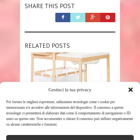
SHARE THIS POST
RELATED POSTS
Gestisci la tua privacy
Per fornire le migliori esperienze, utilizziamo tecnologie come i cookie per
SHOP
memorizzare e/o accedere alle informazioni del dispositivo. Il consenso a queste
tecnologie ci permetterà di elaborare dati come il comportamento di navigazione o ID
unici su questo sito. Non acconsentire o ritirare il consenso può influire negativamente
ROBA FASCIATOIO PER BAMBINI E
su alcune caratteristiche e funzioni.
NEONATI + VASCA DA BAGNO ...
180