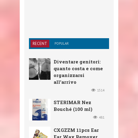
RECENT
POPULAR
Diventare genitori:
quanto costa e come
organizzarsi
all’arrivo
1514
STERIMAR Nez
Bouché (100 ml)
481
CXGZZM 11pcs Ear
Ear Wax Remover