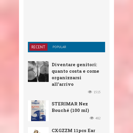
RECENT
POPULAR
Diventare genitori:
quanto costa e come
organizzarsi
all’arrivo
1515
STERIMAR Nez
Bouché (100 ml)
482
CXGZZM 11pcs Ear