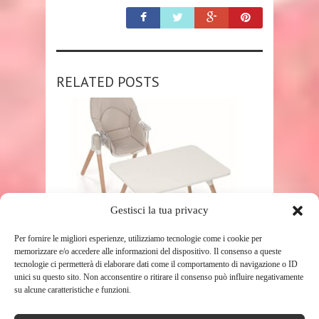
RELATED POSTS
Gestisci la tua privacy
SHOP
Per fornire le migliori esperienze, utilizziamo tecnologie come i cookie per
memorizzare e/o accedere alle informazioni del dispositivo. Il consenso a queste
BABY TOP PER SEGGIOLONE
tecnologie ci permetterà di elaborare dati come il comportamento di navigazione o ID
BONITO VERSIONE “BABY SEDIA”
unici su questo sito. Non acconsentire o ritirare il consenso può influire negativamente
su alcune caratteristiche e funzioni.
FOPPAPEDRETTI
174