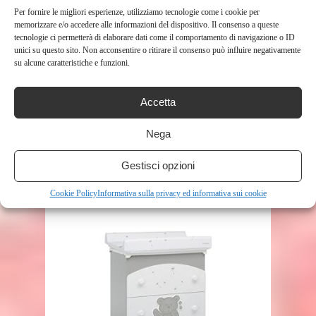
Per fornire le migliori esperienze, utilizziamo tecnologie come i cookie per
memorizzare e/o accedere alle informazioni del dispositivo. Il consenso a queste
tecnologie ci permetterà di elaborare dati come il comportamento di navigazione o ID
unici su questo sito. Non acconsentire o ritirare il consenso può influire negativamente
su alcune caratteristiche e funzioni.
SHOP
Accetta
FASCIATOIO PORTATILE
Nega
PIEGHEVOLE E IMPERMEABILE
XL–QUESTO FASCIATOIO È UNA
Gestisci opzioni
BORSA ...
172
Cookie Policy
Informativa sulla privacy ed informativa sui cookie