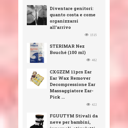
Diventare genitori:
quanto costa e come
organizzarsi
all’arrivo
1515
STERIMAR Nez
Bouché (100 ml)
482
CXGZZM 11pcs Ear
Ear Wax Remover
Decompressione Ear
Massaggiatore Ear-
Pick ...
422
FGUUTYM Stivali da
neve per bambini,