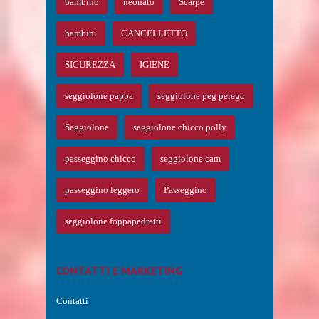
bambino
neonato
Scarpe
bambini
CANCELLETTO
SICUREZZA
IGIENE
seggiolone pappa
seggiolone peg perego
Seggiolone
seggiolone chicco polly
passeggino chicco
seggiolone cam
passeggino leggero
Passeggino
seggiolone foppapedretti
CONTATTI E MARKETING
Contatti