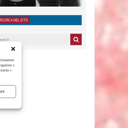
RICERCA NEL SITO
nformazioni
vigazione o
istiche e
oni