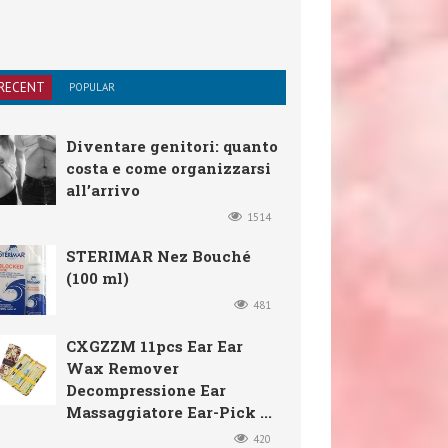
RECENT
POPULAR
Diventare genitori: quanto
costa e come organizzarsi
all’arrivo
1514
STERIMAR Nez Bouché
(100 ml)
481
CXGZZM 11pcs Ear Ear
Wax Remover
Decompressione Ear
Massaggiatore Ear-Pick ...
420