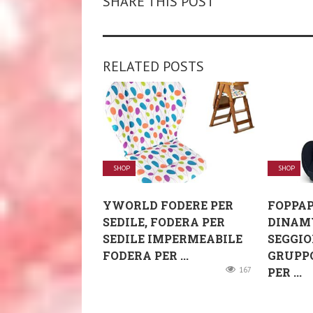
SHARE THIS POST
RELATED POSTS
SHOP
SHOP
YWORLD FODERE PER
FOPPAP
SEDILE, FODERA PER
DINAMY
SEDILE IMPERMEABILE
SEGGIO
FODERA PER ...
GRUPPO 
167
PER ...