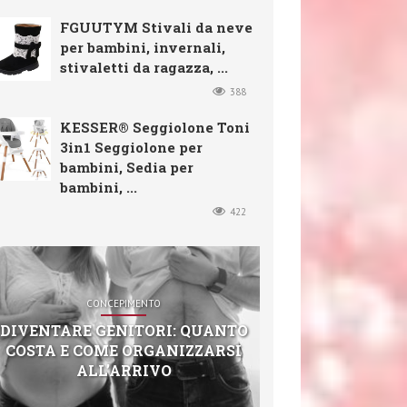
FGUUTYM Stivali da neve
per bambini, invernali,
stivaletti da ragazza, ...
388
KESSER® Seggiolone Toni
3in1 Seggiolone per
bambini, Sedia per
bambini, ...
422
CONCEPIMENTO
DIVENTARE GENITORI: QUANTO
COSTA E COME ORGANIZZARSI
ALL’ARRIVO