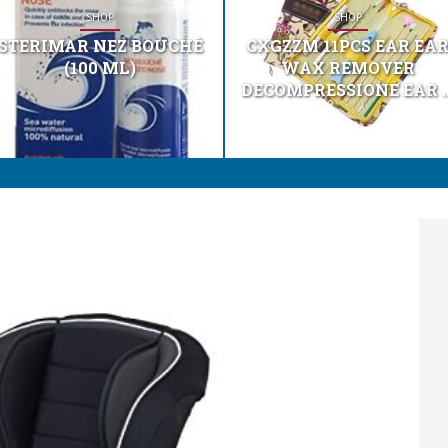
SHOP
SHOP
STERIMAR NEZ BOUCHÉ
CXGZZM 11PCS EAR EA
(100 ML)
WAX REMOVER
DECOMPRESSIONE EAR ..