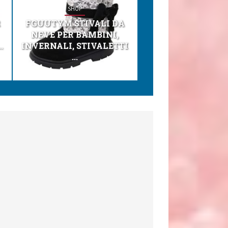
SHOP
SHOP
R
FGUUTYM STIVALI DA
KESSER® SEGGI
NEVE PER BAMBINI,
TONI 3IN1 SEGGI
.
INVERNALI, STIVALETTI
PER BAMBINI, SEDI
...