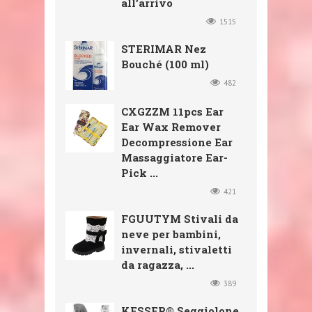
all’arrivo
1515
STERIMAR Nez
Bouché (100 ml)
482
CXGZZM 11pcs Ear
Ear Wax Remover
Decompressione Ear
Massaggiatore Ear-
Pick ...
421
FGUUTYM Stivali da
neve per bambini,
invernali, stivaletti
da ragazza, ...
389
KESSER® Seggiolone