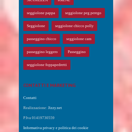
seggiolone pappa
seggiolone peg perego
Seggiolone
seggiolone chicco polly
passeggino chicco
seggiolone cam
passeggino leggero
Passeggino
seggiolone foppapedretti
CONTATTI E MARKETING
Contatti
Realizzazione:
Jizzy.net
P.Iva 01419730559
Informativa privacy e politica dei cookie