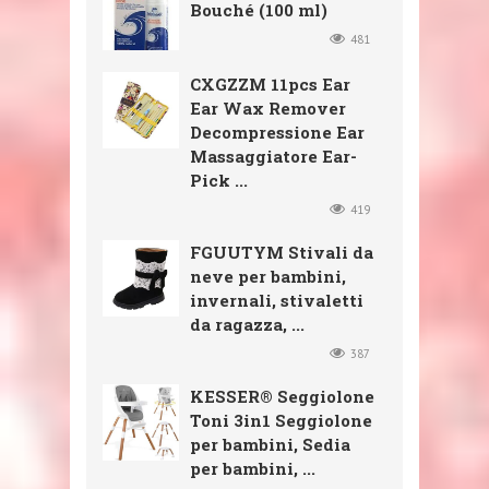
Bouché (100 ml)
481
CXGZZM 11pcs Ear
Ear Wax Remover
Decompressione Ear
Massaggiatore Ear-
Pick ...
419
FGUUTYM Stivali da
neve per bambini,
invernali, stivaletti
da ragazza, ...
387
KESSER® Seggiolone
Toni 3in1 Seggiolone
per bambini, Sedia
per bambini, ...