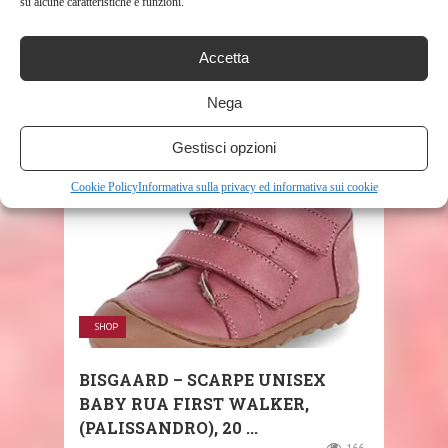
su alcune caratteristiche e funzioni.
ADIDAS FORTARUN EL I, SCARPE
Accetta
DA CROSS TRAINING UNISEX-
BIMBI 0-24, ...
Nega
151
Gestisci opzioni
Cookie Policy
Informativa sulla privacy ed informativa sui cookie
SHOP
BISGAARD – SCARPE UNISEX
BABY RUA FIRST WALKER,
(PALISSANDRO), 20 ...