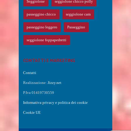
Seggiolone
seggiolone chicco polly
passeggino chicco
seggiolone cam
passeggino leggero
Passeggino
seggiolone foppapedretti
CONTATTI E MARKETING
Contatti
Realizzazione:
Jizzy.net
P.Iva 01419730559
Informativa privacy e politica dei cookie
Cookie UE