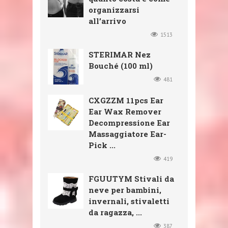
organizzarsi
all’arrivo
1513
STERIMAR Nez
Bouché (100 ml)
481
CXGZZM 11pcs Ear
Ear Wax Remover
Decompressione Ear
Massaggiatore Ear-
Pick ...
419
FGUUTYM Stivali da
neve per bambini,
invernali, stivaletti
da ragazza, ...
387