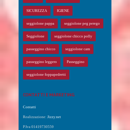
SICUREZZA
IGIENE
seggiolone pappa
seggiolone peg perego
Seggiolone
seggiolone chicco polly
passeggino chicco
seggiolone cam
passeggino leggero
Passeggino
seggiolone foppapedretti
CONTATTI E MARKETING
Contatti
Realizzazione:
Jizzy.net
P.Iva 01419730559