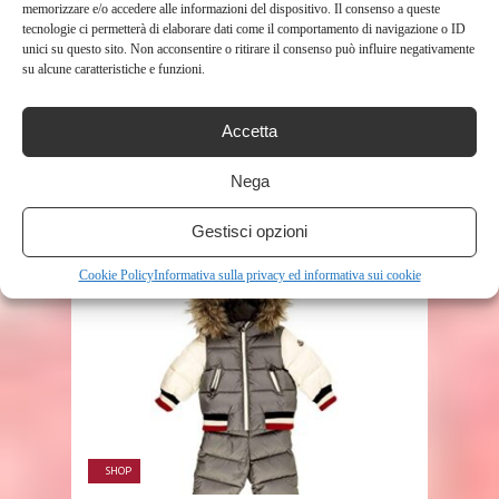
memorizzare e/o accedere alle informazioni del dispositivo. Il consenso a queste
tecnologie ci permetterà di elaborare dati come il comportamento di navigazione o ID
unici su questo sito. Non acconsentire o ritirare il consenso può influire negativamente
su alcune caratteristiche e funzioni.
SHOP
Accetta
LZQDM PRIMAVERA ED ESTATE
Nega
LENZING TENCEL COPRIPIUMINO
A QUATTRO PEZZI ...
Gestisci opzioni
144
Cookie Policy
Informativa sulla privacy ed informativa sui cookie
SHOP