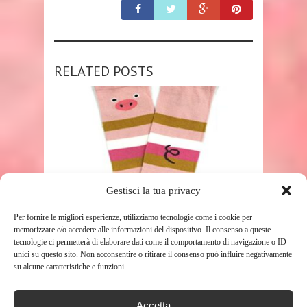
RELATED POSTS
Gestisci la tua privacy
SHOP
Per fornire le migliori esperienze, utilizziamo tecnologie come i cookie per
memorizzare e/o accedere alle informazioni del dispositivo. Il consenso a queste
INVOLUCRI ANIMALI E
tecnologie ci permetterà di elaborare dati come il comportamento di navigazione o ID
unici su questo sito. Non acconsentire o ritirare il consenso può influire negativamente
DIVERTENTI SCALDAMUSCOLI
su alcune caratteristiche e funzioni.
COLORATI – ROSA – TAGLIA ...
167
Accetta