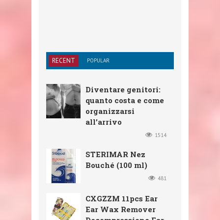
RECENT
POPULAR
Diventare genitori:
quanto costa e come
organizzarsi
all’arrivo
1514
STERIMAR Nez
Bouché (100 ml)
481
CXGZZM 11pcs Ear
Ear Wax Remover