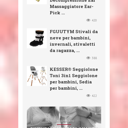
Decompressione Ear
Massaggiatore Ear-
Pick ...
420
FGUUTYM Stivali da
neve per bambini,
invernali, stivaletti
da ragazza, ...
388
KESSER® Seggiolone
Toni 3in1 Seggiolone
per bambini, Sedia
per bambini, ...
422
SHOP
SHOP
SHOP
CONCEPIMENTO
SHOP
CXGZZM 11PCS EAR EAR WAX
FGUUTYM STIVALI DA NEVE
KESSER® SEGGIOLONE TONI