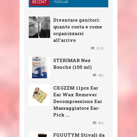
RECENT
POPULAR
Diventare genitori:
quanto costa e come
organizzarsi
all’arrivo
1515
STERIMAR Nez
Bouché (100 ml)
482
CXGZZM 11pcs Ear
Ear Wax Remover
Decompressione Ear
Massaggiatore Ear-
Pick ...
421
FGUUTYM Stivali da