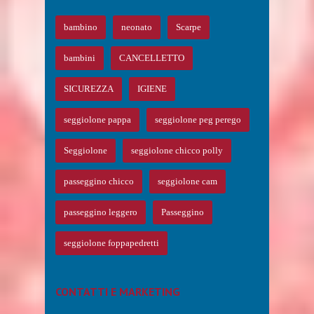
bambino
neonato
Scarpe
bambini
CANCELLETTO
SICUREZZA
IGIENE
seggiolone pappa
seggiolone peg perego
Seggiolone
seggiolone chicco polly
passeggino chicco
seggiolone cam
passeggino leggero
Passeggino
seggiolone foppapedretti
CONTATTI E MARKETING