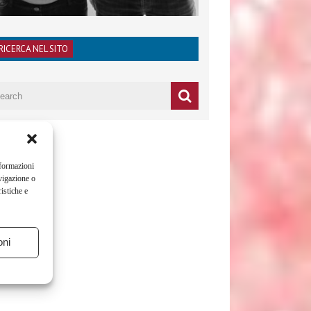
RICERCA NEL SITO
nformazioni
vigazione o
istiche e
oni