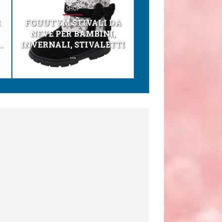
SHOP
SHOP
R
FGUUTYM STIVALI DA
KESSER® SEGGI
NEVE PER BAMBINI,
TONI 3IN1 SEGGI
.
INVERNALI, STIVALETTI
PER BAMBINI, SEDI
...