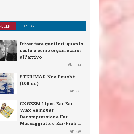
RECENT
POPULAR
Diventare genitori: quanto
costa e come organizzarsi
all’arrivo
1514
STERIMAR Nez Bouché
(100 ml)
481
CXGZZM 11pcs Ear Ear
Wax Remover
Decompressione Ear
Massaggiatore Ear-Pick ...
420