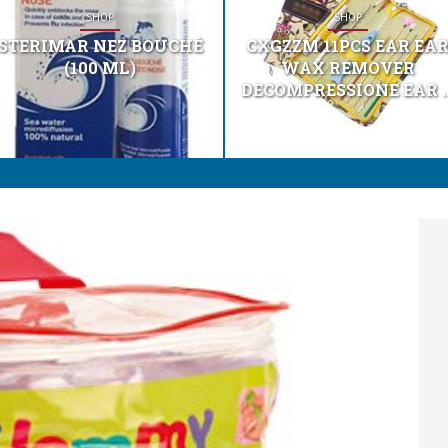
SHOP
SHOP
STERIMAR NEZ BOUCHÉ
CXGZZM 11PCS EAR EA
(100 ML)
WAX REMOVER
DECOMPRESSIONE EAR ..