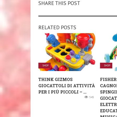
SHARE THIS POST
RELATED POSTS
SHOP
SHOP
THINK GIZMOS
FISHER
GIOCATTOLI DI ATTIVITÀ
CAGNOL
PER I PIÙ PICCOLI – ...
SPINGI
545
GIOCA
ELETT
EDUCA
MUSICA 