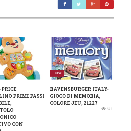
SHOP
-PRICE
RAVENSBURGER ITALY-
INO PRIMI PASSI
GIOCO DI MEMORIA,
BILE,
COLORE JEU, 21227
TTOLO
372
RONICO
TIVO CON
...