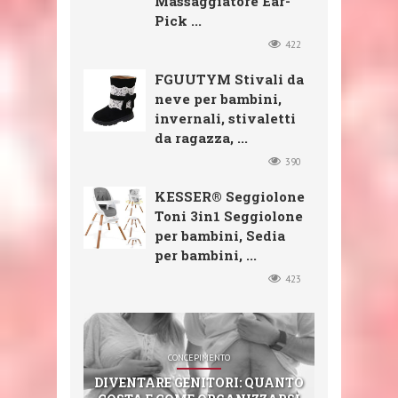
Massaggiatore Ear-
Pick ...
422
FGUUTYM Stivali da
neve per bambini,
invernali, stivaletti
da ragazza, ...
390
KESSER® Seggiolone
Toni 3in1 Seggiolone
per bambini, Sedia
per bambini, ...
423
SHOP
SHOP
SHOP
CONCEPIMENTO
SHOP
CXGZZM 11PCS EAR EAR WAX
FGUUTYM STIVALI DA NEVE
KESSER® SEGGIOLONE TONI
DIVENTARE GENITORI: QUANTO
3IN1 SEGGIOLONE PER BAMBINI,
REMOVER DECOMPRESSIONE
STERIMAR NEZ BOUCHÉ (100
PER BAMBINI, INVERNALI,