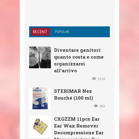
RECENT
POPULAR
Diventare genitori:
quanto costa e come
organizzarsi
all’arrivo
1516
STERIMAR Nez
Bouché (100 ml)
482
CXGZZM 11pcs Ear
Ear Wax Remover
Decompressione Ear