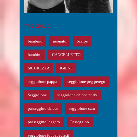
SEGGIOLONE ...
EAR ...
TAG CLOUD
bambino
neonato
Scarpe
bambini
CANCELLETTO
SICUREZZA
IGIENE
seggiolone pappa
seggiolone peg perego
Seggiolone
seggiolone chicco polly
passeggino chicco
seggiolone cam
passeggino leggero
Passeggino
seggiolone foppapedretti