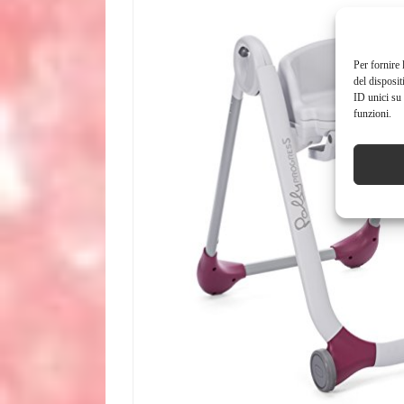
Per fornire 
del disposit
ID unici su 
funzioni.