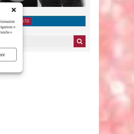
RICERCA NEL SITO
nformazioni
vigazione o
istiche e
oni