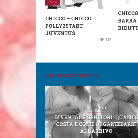
SHOP
CHICCO
CHICCO – CHICCO
BARRA 
POLLY2START
RIDUTT
JUVENTUS
...
389
GALLERIA FOTOGRAFICA
CONCEPIMENTO
DIVENTARE GENITORI: QUANT
COSTA E COME ORGANIZZARSI
ALL’ARRIVO