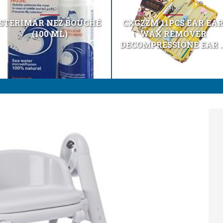
SHOP
SHOP
STERIMAR NEZ BOUCHÉ
CXGZZM 11PCS EAR EA
(100 ML)
WAX REMOVER
DECOMPRESSIONE EAR ..