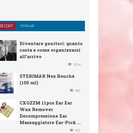
RECENT
POPULAR
Diventare genitori: quanto
costa e come organizzarsi
all’arrivo
1514
STERIMAR Nez Bouché
(100 ml)
481
CXGZZM 11pcs Ear Ear
Wax Remover
Decompressione Ear
Massaggiatore Ear-Pick ...
421