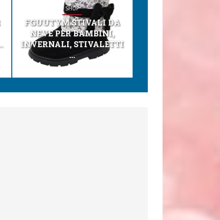
SHOP
SHOP
R
FGUUTYM STIVALI DA
KESSER® SEGGI
NEVE PER BAMBINI,
TONI 3IN1 SEGGI
.
INVERNALI, STIVALETTI
PER BAMBINI, SEDI
...