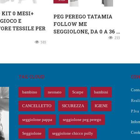
 KIT 0 MESI+
PEG PEREGO TATAMIA
GIOCO E
FOLLOW ME
ORE TESSILE PER
SEGGIOLONE, DA 0 A 36 ...
233
585
TAG CLOUD
CON
Conta
bambino
neonato
Scarpe
bambini
Real
CANCELLETTO
SICUREZZA
IGIENE
P.Iv
O
seggiolone pappa
seggiolone peg perego
Infor
Cook
Seggiolone
seggiolone chicco polly