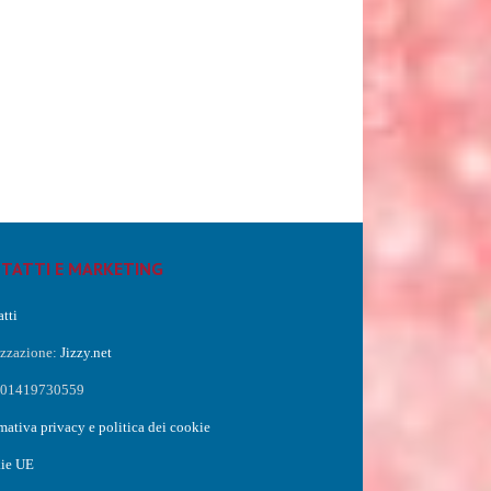
TATTI E MARKETING
tti
izzazione:
Jizzy.net
a 01419730559
mativa privacy e politica dei cookie
ie UE