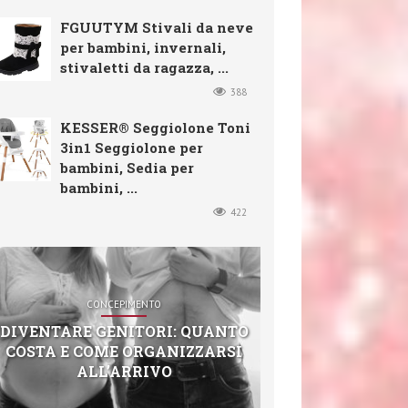
FGUUTYM Stivali da neve
per bambini, invernali,
stivaletti da ragazza, ...
388
KESSER® Seggiolone Toni
3in1 Seggiolone per
bambini, Sedia per
bambini, ...
422
CONCEPIMENTO
DIVENTARE GENITORI: QUANTO
COSTA E COME ORGANIZZARSI
ALL’ARRIVO