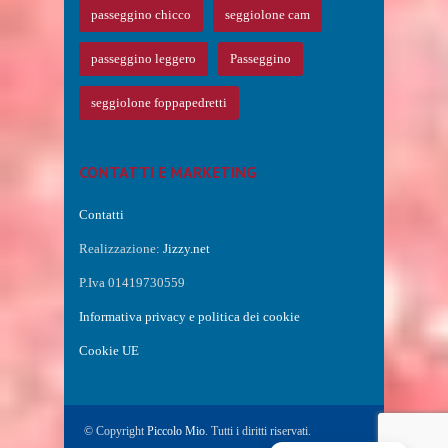
passeggino chicco
seggiolone cam
passeggino leggero
Passeggino
seggiolone foppapedretti
CONTATTI E MARKETING
Contatti
Realizzazione:
Jizzy.net
P.Iva 01419730559
Informativa privacy e politica dei cookie
Cookie UE
© Copyright
Piccolo Mio
. Tutti i diritti riservati.