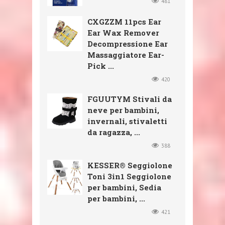
481
CXGZZM 11pcs Ear
Ear Wax Remover
Decompressione Ear
Massaggiatore Ear-
Pick ...
420
FGUUTYM Stivali da
neve per bambini,
invernali, stivaletti
da ragazza, ...
388
KESSER® Seggiolone
Toni 3in1 Seggiolone
per bambini, Sedia
per bambini, ...
421