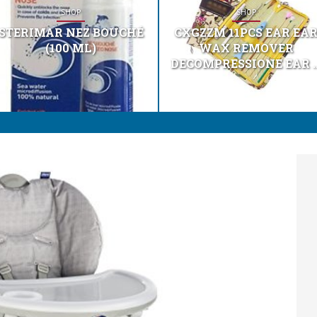
SHOP
SHOP
STERIMAR NEZ BOUCHÉ
CXGZZM 11PCS EAR EA
(100 ML)
WAX REMOVER
DECOMPRESSIONE EAR ..