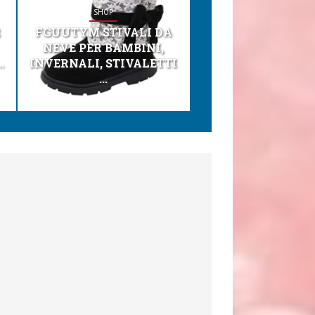
SHOP
SHOP
R
FGUUTYM STIVALI DA
KESSER® SEGGI
NEVE PER BAMBINI,
TONI 3IN1 SEGGI
.
INVERNALI, STIVALETTI
PER BAMBINI, SEDI
...