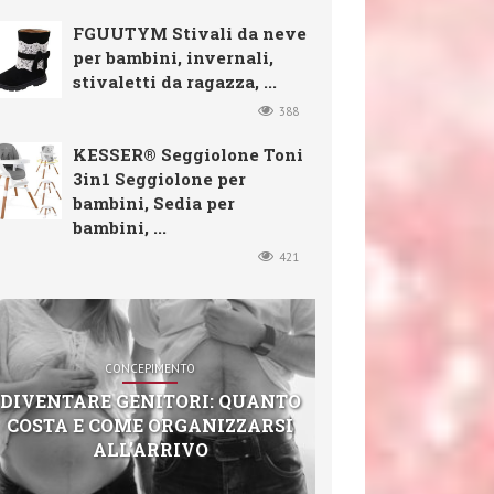
FGUUTYM Stivali da neve
per bambini, invernali,
stivaletti da ragazza, ...
388
KESSER® Seggiolone Toni
3in1 Seggiolone per
bambini, Sedia per
bambini, ...
421
CONCEPIMENTO
DIVENTARE GENITORI: QUANTO
COSTA E COME ORGANIZZARSI
ALL’ARRIVO