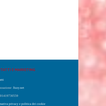
TATTI E MARKETING
tti
izzazione:
Jizzy.net
a 01419730559
mativa privacy e politica dei cookie