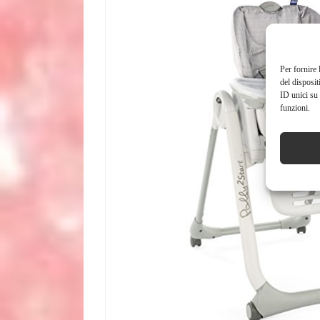
Per fornire 
del disposit
ID unici su 
funzioni.