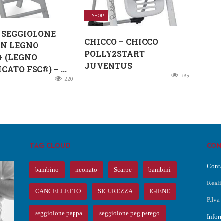
SHOP
 SEGGIOLONE
CHICCO – CHICCO
IN LEGNO
POLLY2START
 (LEGNO
JUVENTUS
CATO FSC®) – ...
389
220
TAG CLOUD
CON
Conta
bambino
neonato
Scarpe
bambini
Real
CANCELLETTO
SICUREZZA
IGIENE
P.Iv
O
seggiolone pappa
seggiolone peg perego
Infor