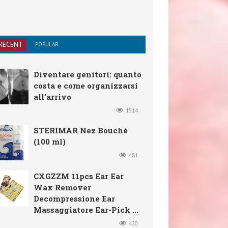
RECENT
POPULAR
Diventare genitori: quanto
costa e come organizzarsi
all’arrivo
1514
STERIMAR Nez Bouché
(100 ml)
481
CXGZZM 11pcs Ear Ear
Wax Remover
Decompressione Ear
Massaggiatore Ear-Pick ...
420