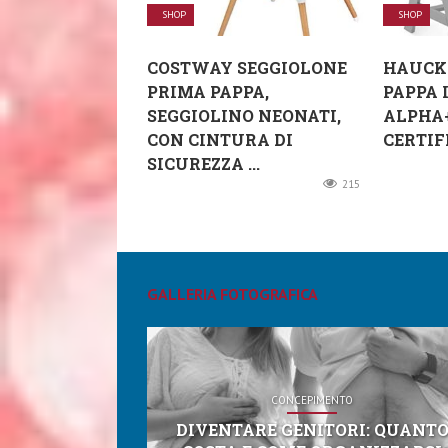
SHOP
SHOP
COSTWAY SEGGIOLONE
HAUCK
PRIMA PAPPA,
PAPPA 
SEGGIOLINO NEONATI,
ALPHA+
CON CINTURA DI
CERTIFI
SICUREZZA ...
215
GALLERIA FOTOGRAFICA
CONCEPIMENTO
DIVENTARE GENITORI: QUANT