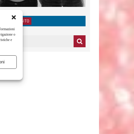
RICERCA NEL SITO
nformazioni
vigazione o
istiche e
oni