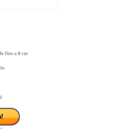
de fino a 8 cm
olo
i
)