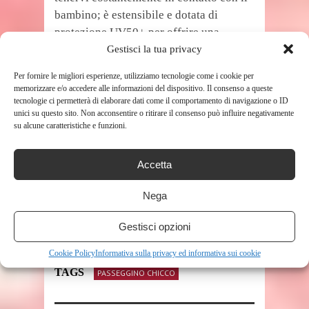
bambino; è estensibile e dotata di
protezione UV50+ per offrire una
protezione elevata non solo in inverno
Gestisci la tua privacy
ma anche in estate
Per fornire le migliori esperienze, utilizziamo tecnologie come i cookie per
Prezzo:
498,56 €
memorizzare e/o accedere alle informazioni del dispositivo. Il consenso a queste
tecnologie ci permetterà di elaborare dati come il comportamento di navigazione o ID
(alla data del Feb 25, 2023 14:15:53 UTC –
unici su questo sito. Non acconsentire o ritirare il consenso può influire negativamente
Dettagli
)
su alcune caratteristiche e funzioni.
Accetta
Nega
Gestisci opzioni
Cookie Policy
Informativa sulla privacy ed informativa sui cookie
TAGS
PASSEGGINO CHICCO