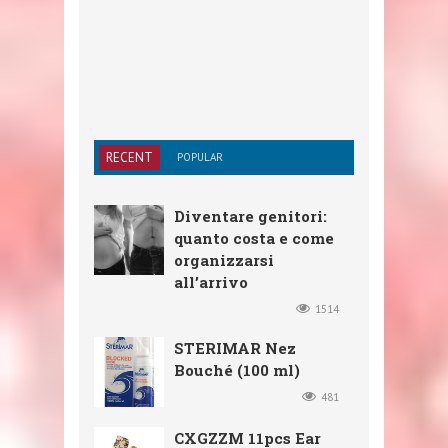
RECENT
POPULAR
Diventare genitori:
quanto costa e come
organizzarsi
all’arrivo
1514
STERIMAR Nez
Bouché (100 ml)
481
CXGZZM 11pcs Ear