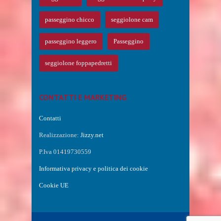
passeggino chicco
seggiolone cam
passeggino leggero
Passeggino
seggiolone foppapedretti
CONTATTI E MARKETING
Contatti
Realizzazione:
Jizzy.net
P.Iva 01419730559
Informativa privacy e politica dei cookie
Cookie UE