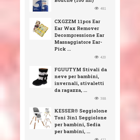
Bouché (100 ml)
481
CXGZZM 11pcs Ear
Ear Wax Remover
Decompressione Ear
Massaggiatore Ear-
Pick ...
420
FGUUTYM Stivali da
neve per bambini,
invernali, stivaletti
da ragazza, ...
388
KESSER® Seggiolone
Toni 3in1 Seggiolone
per bambini, Sedia
per bambini, ...
422