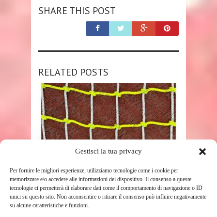
SHARE THIS POST
RELATED POSTS
Gestisci la tua privacy
SHOP
Per fornire le migliori esperienze, utilizziamo tecnologie come i cookie per
memorizzare e/o accedere alle informazioni del dispositivo. Il consenso a queste
tecnologie ci permetterà di elaborare dati come il comportamento di navigazione o ID
BAMBINI ARRAMPICATA, RETE
unici su questo sito. Non acconsentire o ritirare il consenso può influire negativamente
DA ARRAMPICATA CORDA DA
su alcune caratteristiche e funzioni.
ARRAMPICATA RETE DA ...