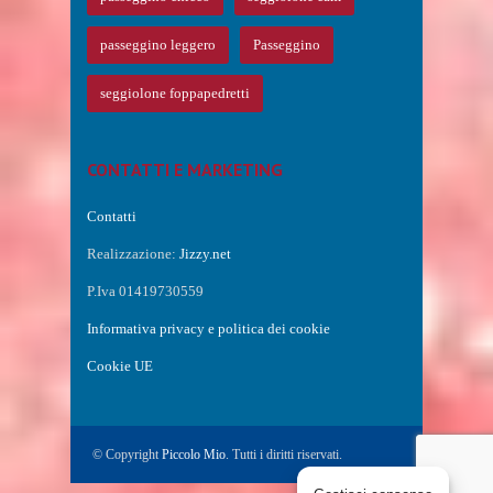
passeggino leggero
Passeggino
seggiolone foppapedretti
CONTATTI E MARKETING
Contatti
Realizzazione:
Jizzy.net
P.Iva 01419730559
Informativa privacy e politica dei cookie
Cookie UE
© Copyright
Piccolo Mio
. Tutti i diritti riservati.