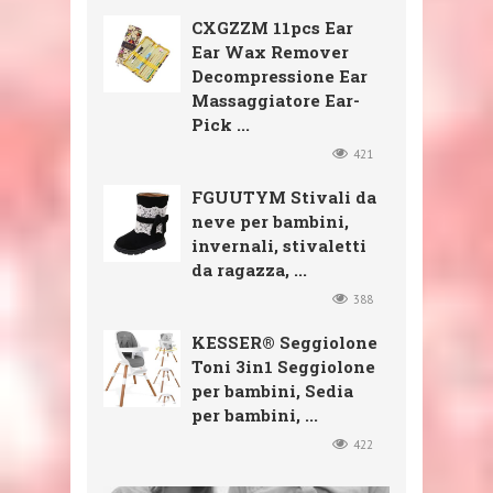
CXGZZM 11pcs Ear
Ear Wax Remover
Decompressione Ear
Massaggiatore Ear-
Pick ...
421
FGUUTYM Stivali da
neve per bambini,
invernali, stivaletti
da ragazza, ...
388
KESSER® Seggiolone
Toni 3in1 Seggiolone
per bambini, Sedia
per bambini, ...
422