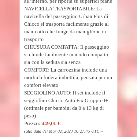
all’interno, per riporla su superfici piane
NAVICELLA TRASPORTABILE: La
navicella del passeggino Urban Plus di
Chicco si trasporta facilmente grazie al
manicotto che funge da maniglione di
trasporto
CHIUSURA COMPATTA: Il passeggino
si chiude facilmente in modo compatto,
sia con la seduta sia senza
COMFORT: La carrozzina include una
morbida fodera imbottita, pensata per un
comfort elevato
SEGGIOLINO AUTO: Il set include il
seggiolino Chicco Auto Fix Gruppo 0+
(ottimale per bambini da 0 a 13 kg di
peso)
Prezzo:
449,00 €
(alla data del Mar 02, 2023 16:27:45 UTC –