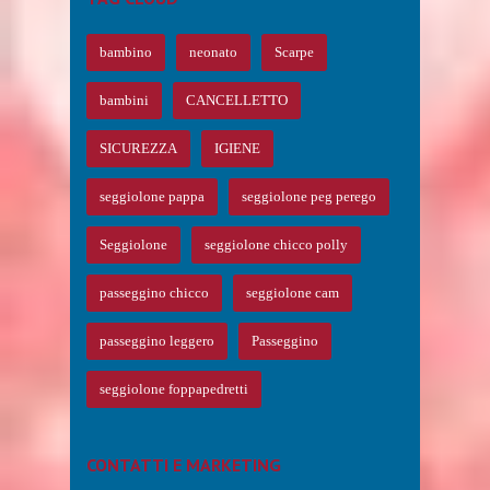
bambino
neonato
Scarpe
bambini
CANCELLETTO
SICUREZZA
IGIENE
seggiolone pappa
seggiolone peg perego
Seggiolone
seggiolone chicco polly
passeggino chicco
seggiolone cam
passeggino leggero
Passeggino
seggiolone foppapedretti
CONTATTI E MARKETING