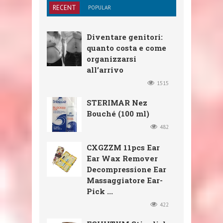
RECENT
POPULAR
Diventare genitori:
quanto costa e come
organizzarsi
all’arrivo
1515
STERIMAR Nez
Bouché (100 ml)
482
CXGZZM 11pcs Ear
Ear Wax Remover
Decompressione Ear
Massaggiatore Ear-
Pick ...
422