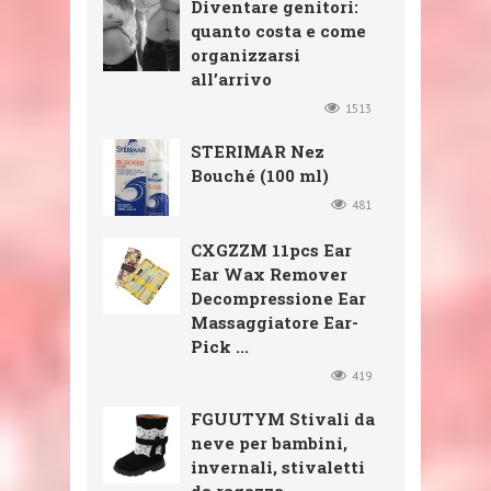
Diventare genitori:
quanto costa e come
organizzarsi
all’arrivo
1513
STERIMAR Nez
Bouché (100 ml)
481
CXGZZM 11pcs Ear
Ear Wax Remover
Decompressione Ear
Massaggiatore Ear-
Pick ...
419
FGUUTYM Stivali da
neve per bambini,
invernali, stivaletti
da ragazza, ...