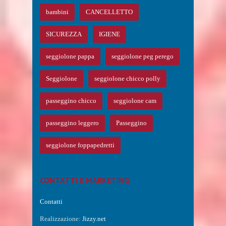
bambini
CANCELLETTO
SICUREZZA
IGIENE
seggiolone pappa
seggiolone peg perego
Seggiolone
seggiolone chicco polly
passeggino chicco
seggiolone cam
passeggino leggero
Passeggino
seggiolone foppapedretti
CONTATTI E MARKETING
Contatti
Realizzazione:
Jizzy.net