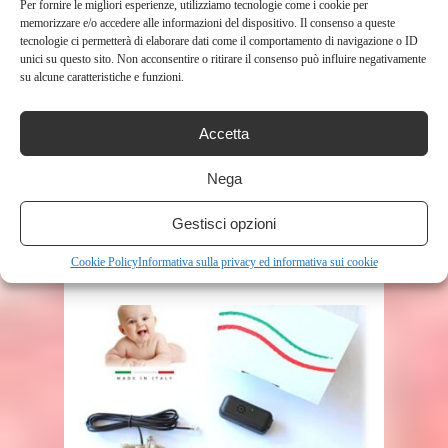
Per fornire le migliori esperienze, utilizziamo tecnologie come i cookie per
memorizzare e/o accedere alle informazioni del dispositivo. Il consenso a queste
tecnologie ci permetterà di elaborare dati come il comportamento di navigazione o ID
unici su questo sito. Non acconsentire o ritirare il consenso può influire negativamente
su alcune caratteristiche e funzioni.
Accetta
SHOP
Nega
UNICORNO LUCE NOTTURNA
BAMBINI, LAMPADA NOTTURNA
Gestisci opzioni
UNICORNO BAMBINA REGALO 2 ...
Cookie Policy
Informativa sulla privacy ed informativa sui cookie
126