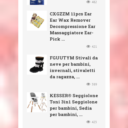
482
CXGZZM 11pcs Ear
Ear Wax Remover
Decompressione Ear
Massaggiatore Ear-
Pick ...
421
FGUUTYM Stivali da
neve per bambini,
invernali, stivaletti
da ragazza, ...
389
KESSER® Seggiolone
Toni 3in1 Seggiolone
per bambini, Sedia
per bambini, ...
423