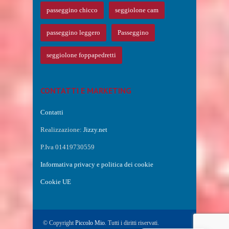
passeggino chicco
seggiolone cam
passeggino leggero
Passeggino
seggiolone foppapedretti
CONTATTI E MARKETING
Contatti
Realizzazione:
Jizzy.net
P.Iva 01419730559
Informativa privacy e politica dei cookie
Cookie UE
© Copyright
Piccolo Mio
. Tutti i diritti riservati.